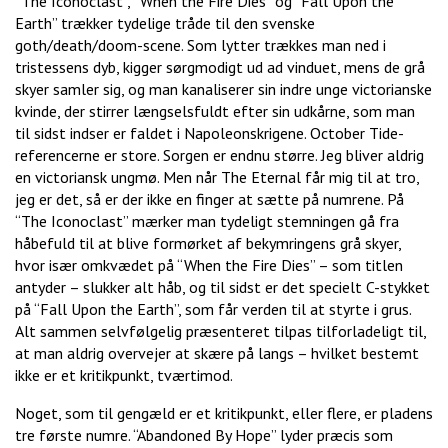
“The Iconoclast”, “When the Fire Dies” og “Fall Upon the
Earth” trækker tydelige tråde til den svenske
goth/death/doom-scene. Som lytter trækkes man ned i
tristessens dyb, kigger sørgmodigt ud ad vinduet, mens de grå
skyer samler sig, og man kanaliserer sin indre unge victorianske
kvinde, der stirrer længselsfuldt efter sin udkårne, som man
til sidst indser er faldet i Napoleonskrigene. October Tide-
referencerne er store. Sorgen er endnu større. Jeg bliver aldrig
en victoriansk ungmø. Men når The Eternal får mig til at tro,
jeg er det, så er der ikke en finger at sætte på numrene. På
“The Iconoclast” mærker man tydeligt stemningen gå fra
håbefuld til at blive formørket af bekymringens grå skyer,
hvor især omkvædet på “When the Fire Dies” – som titlen
antyder – slukker alt håb, og til sidst er det specielt C-stykket
på “Fall Upon the Earth”, som får verden til at styrte i grus.
Alt sammen selvfølgelig præsenteret tilpas tilforladeligt til,
at man aldrig overvejer at skære på langs – hvilket bestemt
ikke er et kritikpunkt, tværtimod.
Noget, som til gengæld er et kritikpunkt, eller flere, er pladens
tre første numre. “Abandoned By Hope” lyder præcis som