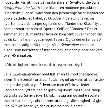
noget, der var at finde på første skive af Swallow the Suns
Songs From the North
bare iklædt en moderne produktion.
“Deathlike Silence” lyder som den jammerlige 80’er-inspirerede
powerballade, jeg håber, at October Tide aldrig laver, og
hvorfor i alverdens riger og lande skal “Under the Black” lyde
som et småtrist barn af Opeths “Coil” og “Burden”? Det er
sammenlagt 20 minutter, hvor du konstant bliver mindet om,
at du kunne høre noget meget federe. Og da der efter de 20
minutter stadig er 40 tilbage, så er
Skinwalker
endnu en
plade, som bekræfter påstanden om, at ingen plader bør vare
over 45 minutter.
Tålmodighed bør ikke altid være en dyd
Så ja,
Skinwalker
åbner med lidt af en tålmodighedsprøve,
inden The Eternal for alvor folder sig ud og viser, at de faktisk
her ganske godt styr på, hvordan man effektivt leder
uforvarende lyttere ned af goth- og doom-metallens tunge
og triste sti. Så hvis ikke TikTok, Instagram og andre sociale
medier har ødelagt din koncentration og tålmodighed, så giv
lige
Skinwalker
er lyt, det er ikke helt spild af tid.