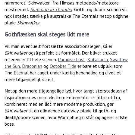
nummeret ”Skinwalker” fra Himsas melodøds/metalcore-
mesterværk
Summon in Thunder
. Goth- og doom-scenen vil
nok i stedet tænke på australske The Eternals netop udgivne
plade
Skinwalker
.
Gothflæsken skal steges lidt mere
Vil man eventuelt fortsætte associationslegen, så er
Skinwalker
også perfekt til formålet. Der bliver trukket
referencer til hele scenen.
Paradise Lost
,
Katatonia
,
Swallow
the Sun
,
Draconian
og
October Tide
er bare et udpluk, som
The Eternal har taget under kærlig behandling og givet et
mere tilgængeligt strejf.
Netop den mere tilgængelige lyd, hvor langt størstedelen af
inspirationernes mere ekstreme elementer er filtreret fra,
kombineret med en lidt mere moderne produktion, gør
Skinwalker
til en glimrende gateway-plade til goth- og
death/doom-scenen, hvor Wormphlegm står og agerer sidste
boss.