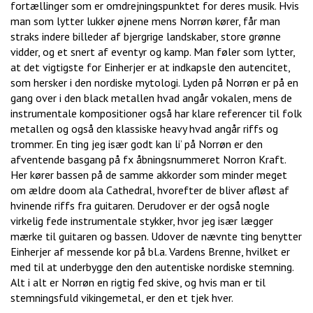
fortællinger som er omdrejningspunktet for deres musik. Hvis
man som lytter lukker øjnene mens Norrøn kører, får man
straks indere billeder af bjergrige landskaber, store grønne
vidder, og et snert af eventyr og kamp. Man føler som lytter,
at det vigtigste for Einherjer er at indkapsle den autencitet,
som hersker i den nordiske mytologi. Lyden på Norrøn er på en
gang over i den black metallen hvad angår vokalen, mens de
instrumentale kompositioner også har klare referencer til folk
metallen og også den klassiske heavy hvad angår riffs og
trommer. En ting jeg især godt kan li’ på Norrøn er den
afventende basgang på fx åbningsnummeret Norron Kraft.
Her kører bassen på de samme akkorder som minder meget
om ældre doom ala Cathedral, hvorefter de bliver afløst af
hvinende riffs fra guitaren. Derudover er der også nogle
virkelig fede instrumentale stykker, hvor jeg især lægger
mærke til guitaren og bassen. Udover de nævnte ting benytter
Einherjer af messende kor på bl.a. Vardens Brenne, hvilket er
med til at underbygge den den autentiske nordiske stemning.
Alt i alt er Norrøn en rigtig fed skive, og hvis man er til
stemningsfuld vikingemetal, er den et tjek hver.