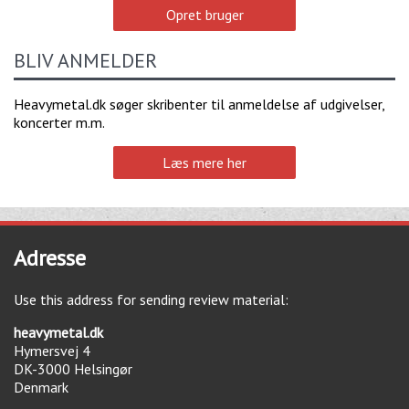
Opret bruger
BLIV ANMELDER
Heavymetal.dk søger skribenter til anmeldelse af udgivelser,
koncerter m.m.
Læs mere her
Adresse
Use this address for sending review material:
heavymetal.dk
Hymersvej 4
DK-3000
Helsingør
Denmark