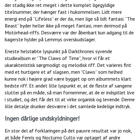
der stadig ikke ret meget i dette komplet ligegyldige
titelnummer, der hænger fast i hukommelsen. Lidt mere
energi end på ”Lifeless” er der da, men lige så lidt fantasi. ”The
Beast” byder heller ikke på meget fantasi, men derimod på
Motörhead-riffs. Desværre var der åbenbart kun adgang til de
bagerste hylder på Lemmys overskudslager.
Eneste helstøbte lyspunkt på Darkthrones syvende
studiealbum er ”The Claws of Time”, hvor vi får et
ukarakteristisk sørgmodigt og melodisk riff. Det varieres fint
med et hurtigere et af slagsen, men ”Claws” som helhed
kunne nok i højere grad være bygget op om albummets klart
bedste riff. Et andet lille lyspunkt er, at de fleste af sangene
slutter på en måde, så man fornemmer, at de er indspillet live
i studiet, og det får det til at virke organisk og levende. Denne
lille detalje drunker desværre i det samlede kedelige indtryk.
Ingen dårlige undskyldninger!
En stor del af forklaringen på det pauvre resultat var jo nok,
at både Fenris og Nocturno Culto var optaget af andre