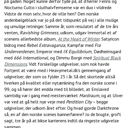
på gaden. Noget kunne derfor tyde på, at d’herrer Fenris og
Nocturno Culto i sluthalvfemserne var en duo i vildrede.
Vidste de mon selv, hvor de ville hen? Den norske
andenbølgeblack var jo på det tidspunkt på vej i alle mulige
og umulige retninger. Samme år, som resulatet af de tre års
venten,
Ravishing Grimness
, udkom, udgav Immortal et af
scenens allerbedste album,
At the Heart of Winter
. Satyricon
bidrog med
Rebel Extravaganza
, Kampfar med
Fra
Underverdenen
, Emperor med
IX Equilibrium
,
Dødheimsgard
med
666 International,
og Dimmu Borgir med
Spiritual Black
Dimensions
. Vidt forskellige udgivelser, som nok havde
fortjent at være med i Heavymetal.dk’s gennemgang af
udgivelser, der som os fylder 25 i år. Så det skortede altså
hverken på kvalitet eller nytænkning fra den norske scene i
99, og så hører det endda med til billedet, at Enslaved
samtidig var i gang med mesterværket
Mardraum,
og at Ulver
var ved at gå helt nye veje med
Perdition City
– begge
udgivelser, der udkom året efter. Og hvad gjorde Darkthrone
så, en af den norske scenes bannerførere? Jo de brugte, groft
sagt, tre år på at bikse karrierens indtil da ringeste udgivelse
sammen.