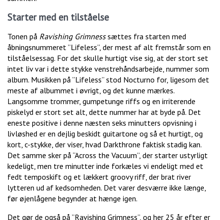
Starter med en tilståelse
Tonen på
Ravishing Grimness
sættes fra starten med
åbningsnummeret ”Lifeless”, der mest af alt fremstår som en
tilståelsessag. For det skulle hurtigt vise sig, at der stort set
intet liv var i dette stykke venstrehåndsarbejde, nummer som
album. Musikken på ”Lifeless” stod Nocturno for, ligesom det
meste af albummet i øvrigt, og det kunne mærkes.
Langsomme trommer, gumpetunge riffs og en irriterende
piskelyd er stort set alt, dette nummer har at byde på. Det
eneste positive i denne næsten seks minutters opvisning i
livløshed er en dejlig beskidt guitartone og så et hurtigt, og
kort, c-stykke, der viser, hvad Darkthrone faktisk stadig kan.
Det samme sker på “Across the Vacuum”, der starter ustyrligt
kedeligt, men tre minutter inde forkæles vi endeligt med et
fedt temposkift og et lækkert groovy riff, der brat river
lytteren ud af kedsomheden. Det varer desværre ikke længe,
før øjenlågene begynder at hænge igen.
Det gør de også på ”Ravishing Grimness”, og her 25 år efter er