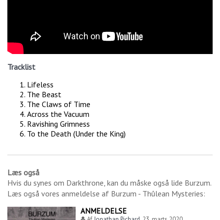
Tracklist
Lifeless
The Beast
The Claws of Time
Across the Vacuum
Ravishing Grimness
To the Death (Under the King)
Læs også
Hvis du synes om
Darkthrone
, kan du måske også lide
Burzum
.
Læs også vores anmeldelse af
Burzum - Thûlean Mysteries
:
ANMELDELSE
Af
Jonathan Pichard
,
23. marts 2020