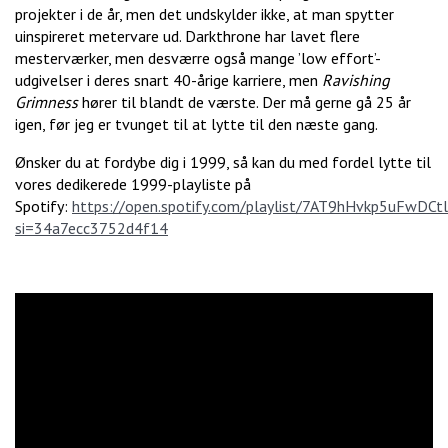
projekter i de år, men det undskylder ikke, at man spytter
uinspireret metervare ud. Darkthrone har lavet flere
mesterværker, men desværre også mange ’low effort’-
udgivelser i deres snart 40-årige karriere, men
Ravishing
Grimness
hører til blandt de værste. Der må gerne gå 25 år
igen, før jeg er tvunget til at lytte til den næste gang.
Ønsker du at fordybe dig i 1999, så kan du med fordel lytte til
vores dedikerede 1999-playliste på
Spotify:
https://open.spotify.com/playlist/7AT9hHvkp5uFwDC
si=34a7ecc3752d4f14