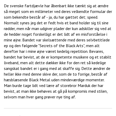
De svenske fartdjævle har åbenbart ikke tænkt sig at ændre
så meget som en millimeter ved deres velkendte formular der
som bekendte består af - ja, du har gættet det; speed.
Normalt synes jeg det er fedt hvis et band holder sig til sine
rødder, men når man udgiver plader der kun adskiller sig ved at
de hedder noget forskelligt er det lidt af en misforståelse i
mine øjne. Bandet var skelsættende med deres selvbetitlede
ep og den følgende "Secrets of the Black Arts", men alt
derefter har i mine øjne været kedelig repetition. Bevares,
bandet har bevist, at de er kompetente musikere og et stabilt
liveband, men alt dette dækker ikke for den ret så kedelige
sangskat bandet er i gang med at skaffe sig. Dette ændrer de
heller ikke med denne skive der, som de to forrige, består af
hæsblæsende Black Metal uden mindeværdige momenter.
Man burde tage lidt ved lære af storebror Marduk der har
bevist, at man ikke behøves at gå på kompromis med stilen,
selvom man hver gang prøver nye ting af.