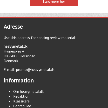
Læs mere her
Adresse
Use this address for sending review material:
heavymetal.dk
Hymersvej 4
DK-3000
Helsingør
Denmark
E-mail:
promo@heavymetal.dk
Information
Om heavymetal.dk
Redaktion
Klassikere
Genreguide