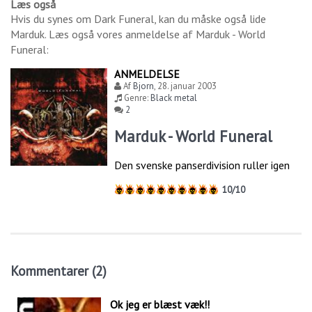
Læs også
Hvis du synes om
Dark Funeral
, kan du måske også lide
Marduk
. Læs også vores anmeldelse af
Marduk - World
Funeral
:
ANMELDELSE
Af
Bjorn
,
28. januar 2003
Genre:
Black metal
2
Marduk - World Funeral
Den svenske panserdivision ruller igen
10/10
Kommentarer (2)
Ok jeg er blæst væk!!