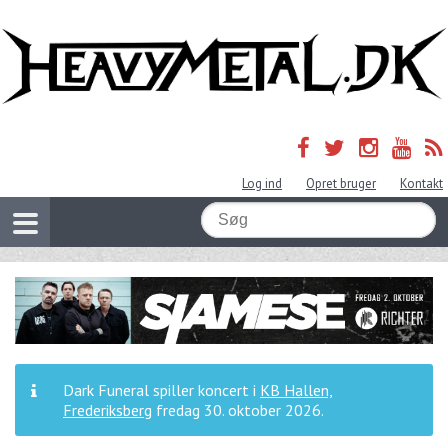
Log ind
Opret bruger
Kontakt
Dark Funeral spiller koncert i
KB Hallen,
Frederiksberg
fredag 30. oktober 2026
.