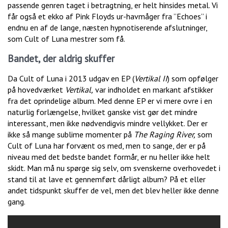
passende genren taget i betragtning, er helt hinsides metal. Vi
får også et ekko af Pink Floyds ur-havmåger fra ”Echoes” i
endnu en af de lange, næsten hypnotiserende afslutninger,
som Cult of Luna mestrer som få.
Bandet, der aldrig skuffer
Da Cult of Luna i 2013 udgav en EP (
Vertikal II
) som opfølger
på hovedværket
Vertikal,
var indholdet en markant afstikker
fra det oprindelige album. Med denne EP er vi mere ovre i en
naturlig forlængelse, hvilket ganske vist gør det mindre
interessant, men ikke nødvendigvis mindre vellykket. Der er
ikke så mange sublime momenter på
The Raging River,
som
Cult of Luna har forvænt os med, men to sange, der er på
niveau med det bedste bandet formår, er nu heller ikke helt
skidt. Man må nu spørge sig selv, om svenskerne overhovedet i
stand til at lave et gennemført dårligt album? På et eller
andet tidspunkt skuffer de vel, men det blev heller ikke denne
gang.