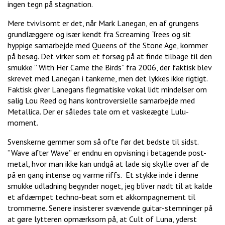
ingen tegn på stagnation.
Mere tvivlsomt er det, når Mark Lanegan, en af grungens
grundlæggere og især kendt fra Screaming Trees og sit
hyppige samarbejde med Queens of the Stone Age, kommer
på besøg. Det virker som et forsøg på at finde tilbage til den
smukke ” With Her Came the Birds” fra 2006, der faktisk blev
skrevet med Lanegan i tankerne, men det lykkes ikke rigtigt.
Faktisk giver Lanegans flegmatiske vokal lidt mindelser om
salig Lou Reed og hans kontroversielle samarbejde med
Metallica. Der er således tale om et vaskeægte Lulu-
moment.
Svenskerne gemmer som så ofte før det bedste til sidst.
”Wave after Wave” er endnu en opvisning i betagende post-
metal, hvor man ikke kan undgå at lade sig skylle over af de
på en gang intense og varme riffs. Et stykke inde i denne
smukke udladning begynder noget, jeg bliver nødt til at kalde
et afdæmpet techno-beat som et akkompagnement til
trommerne. Senere insisterer svævende guitar-stemninger på
at gøre lytteren opmærksom på, at Cult of Luna, yderst