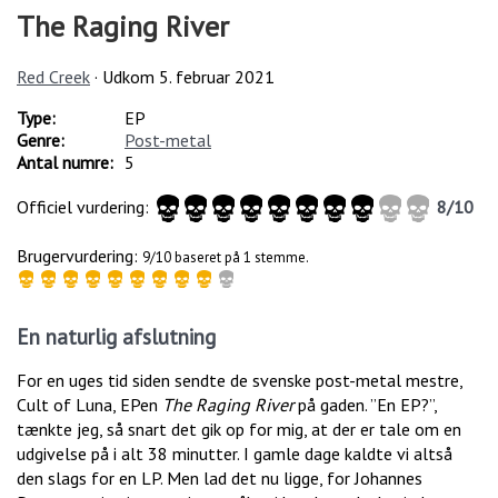
The Raging River
Red Creek
· Udkom
5. februar 2021
Type:
EP
Genre:
Post-metal
Antal numre:
5
Officiel vurdering:
8
/
10
Brugervurdering:
9/10 baseret på 1 stemme.
En naturlig afslutning
For en uges tid siden sendte de svenske post-metal mestre,
Cult of Luna, EPen
The Raging River
på gaden. ”En EP?”,
tænkte jeg, så snart det gik op for mig, at der er tale om en
udgivelse på i alt 38 minutter. I gamle dage kaldte vi altså
den slags for en LP. Men lad det nu ligge, for Johannes