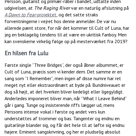
Persson, guitarist og primær-råber i bandet, udtalte inden
udgivelsen, at
The Raging River
var en naturlig afslutning på
A Dawn to Fear
-projektet
, og det satte straks
forventningerne i vejret hos denne anmelder. De var nu
allerede pænt store, for når det kommer til Cult of Luna, har
jeg en beklagelig tendens til at være en ukritisk fanboy. Men
kan svenskerne virkelig følge op på mesterværket fra 2019?
En hilsen fra Lulu
Første single ”Three Bridges”, der også åbner albummet, er
Cult of Luna, præcis som vi kender dem. Det samme er en
sang som ”I Remember”, men ingen af disse numre har ret
meget nyt eller ekstraordinært at byde på. Bundniveauet er
dog så højt, at det hverken bliver kedeligt eller ligegyldigt.
Anderledes imponeret bliver man, når ”What I Leave Behind”
går i gang. Tunge og insisterende riffs lægger ud, mens
Perssons intense vokal i første og andet vers kun
understøttes af trommer og bas. Tangenter og endnu en
guitarlinje blander sig, og får det hele til at løfte sig endnu
højere. Eminent sangskrivning, og her er pludselig absolut