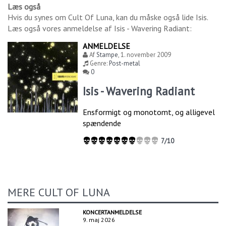
Læs også
Hvis du synes om
Cult Of Luna
, kan du måske også lide
Isis
.
Læs også vores anmeldelse af
Isis - Wavering Radiant
:
ANMELDELSE
Af
Stampe
,
1. november 2009
Genre:
Post-metal
0
Isis - Wavering Radiant
Ensformigt og monotomt, og alligevel
spændende
7/10
MERE CULT OF LUNA
KONCERTANMELDELSE
9. maj 2026