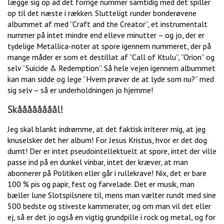
lægge sig op ad det forrige nummer samtidig med det spiller
op til det næste i rækken. Slutteligt runder bonderøvene
albummet af med ”Craft and the Creator”, et instrumentalt
nummer på intet mindre end elleve minutter – og jo, der er
tydelige Metallica-noter at spore igennem nummeret, der på
mange måder er som et destillat af ”Call of Ktulu”, ”Orion” og
selv ”Suicide & Redemption”. Så hele vejen igennem albummet
kan man sidde og lege ”Hvem prøver de at lyde som nu?” med
sig selv – så er underholdningen jo hjemme!
Skåååååååål!
Jeg skal blankt indrømme, at det faktisk irriterer mig, at jeg
knuselsker det her album! For Jesus Kristus, hvor er det dog
dumt! Der er intet pseudointellektuelt at spore, intet der ville
passe ind på en dunkel vinbar, intet der kræver, at man
abonnerer på Politiken eller går i rullekrave! Nix, det er bare
100 % pis og papir, fest og farvelade. Det er musik, man
bæller lune Slotspilsnere til, mens man vælter rundt med sine
500 bedste og stiveste kammerater, og om man vil det eller
ej, så er det jo også en vigtig grundpille i rock og metal, og for