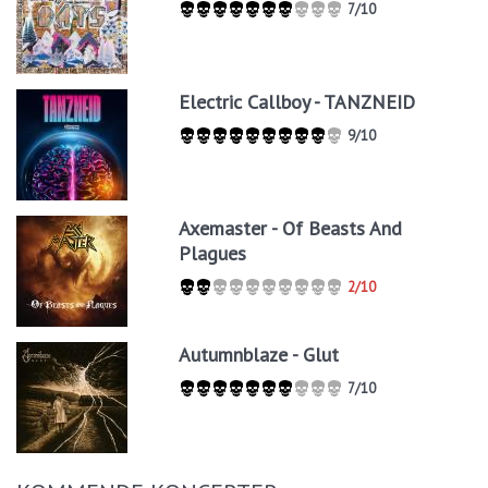
7/10
Electric Callboy - TANZNEID
9/10
Axemaster - Of Beasts And
Plagues
2/10
Autumnblaze - Glut
7/10