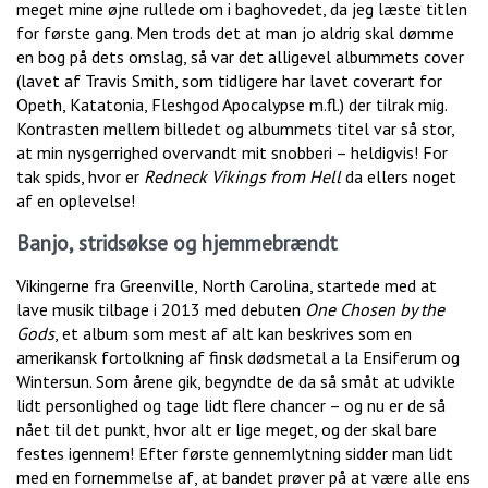
meget mine øjne rullede om i baghovedet, da jeg læste titlen
for første gang. Men trods det at man jo aldrig skal dømme
en bog på dets omslag, så var det alligevel albummets cover
(lavet af Travis Smith, som tidligere har lavet coverart for
Opeth, Katatonia, Fleshgod Apocalypse m.fl.) der tilrak mig.
Kontrasten mellem billedet og albummets titel var så stor,
at min nysgerrighed overvandt mit snobberi – heldigvis! For
tak spids, hvor er
Redneck Vikings from Hell
da ellers noget
af en oplevelse!
Banjo, stridsøkse og hjemmebrændt
Vikingerne fra Greenville, North Carolina, startede med at
lave musik tilbage i 2013 med debuten
One Chosen by the
Gods
, et album som mest af alt kan beskrives som en
amerikansk fortolkning af finsk dødsmetal a la Ensiferum og
Wintersun. Som årene gik, begyndte de da så småt at udvikle
lidt personlighed og tage lidt flere chancer – og nu er de så
nået til det punkt, hvor alt er lige meget, og der skal bare
festes igennem! Efter første gennemlytning sidder man lidt
med en fornemmelse af, at bandet prøver på at være alle ens