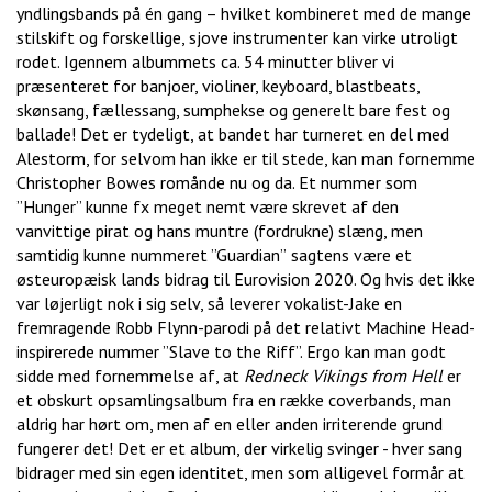
yndlingsbands på én gang – hvilket kombineret med de mange
stilskift og forskellige, sjove instrumenter kan virke utroligt
rodet. Igennem albummets ca. 54 minutter bliver vi
præsenteret for banjoer, violiner, keyboard, blastbeats,
skønsang, fællessang, sumphekse og generelt bare fest og
ballade! Det er tydeligt, at bandet har turneret en del med
Alestorm, for selvom han ikke er til stede, kan man fornemme
Christopher Bowes romånde nu og da. Et nummer som
”Hunger” kunne fx meget nemt være skrevet af den
vanvittige pirat og hans muntre (fordrukne) slæng, men
samtidig kunne nummeret ”Guardian”
sagtens være et
østeuropæisk lands bidrag til Eurovision 2020. Og hvis det ikke
var løjerligt nok i sig selv, så leverer vokalist-Jake en
fremragende Robb Flynn-parodi på det relativt Machine Head-
inspirerede nummer ”Slave to the Riff”. Ergo kan man godt
sidde med fornemmelse af, at
Redneck Vikings from Hell
er
et obskurt opsamlingsalbum fra en række coverbands, man
aldrig har hørt om, men af en eller anden irriterende grund
fungerer det! Det er et album, der virkelig svinger - hver sang
bidrager med sin egen identitet, men som alligevel formår at