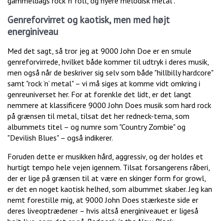
gammeldags rock ’n’ roll, og nyere melodisk metal".
Genreforvirret og kaotisk, men med højt
energiniveau
Med det sagt, så tror jeg at 9000 John Doe er en smule
genreforvirrede, hvilket både kommer til udtryk i deres musik,
men også når de beskriver sig selv som både "hillbilly hardcore"
samt "rock ’n’ metal" – vi må siges at komme vidt omkring i
genreuniverset her. For at forenkle det lidt, er det langt
nemmere at klassificere 9000 John Does musik som hard rock
på grænsen til metal, tilsat det her redneck-tema, som
albummets titel – og numre som "Country Zombie" og
"Devilish Blues" – også indikerer.
Foruden dette er musikken hård, aggressiv, og der holdes et
hurtigt tempo hele vejen igennem. Tilsat forsangerens råberi,
der er lige på grænsen til at være en skinger form for growl,
er det en noget kaotisk helhed, som albummet skaber. Jeg kan
nemt forestille mig, at 9000 John Does stærkeste side er
deres liveoptrædener – hvis altså energiniveauet er ligeså