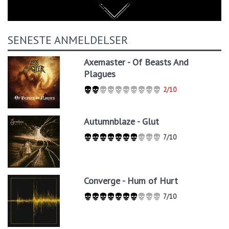
SENESTE ANMELDELSER
Axemaster - Of Beasts And
Plagues
2/10
Autumnblaze - Glut
7/10
Converge - Hum of Hurt
7/10