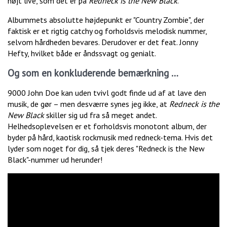
højt live, som det er på
Redneck is the New Black
.
Albummets absolutte højdepunkt er "Country Zombie", der
faktisk er et rigtig catchy og forholdsvis melodisk nummer,
selvom hårdheden bevares. Derudover er det feat. Jonny
Hefty, hvilket både er åndssvagt og genialt.
Og som en konkluderende bemærkning …
9000 John Doe kan uden tvivl godt finde ud af at lave den
musik, de gør – men desværre synes jeg ikke, at
Redneck is the
New Black
skiller sig ud fra så meget andet.
Helhedsoplevelsen er et forholdsvis monotont album, der
byder på hård, kaotisk rockmusik med redneck-tema. Hvis det
lyder som noget for dig, så tjek deres "Redneck is the New
Black"-nummer ud herunder!