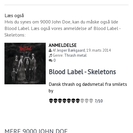
Læs også
Hvis du synes om
9000 John Doe
, kan du måske også lide
Blood Label
. Læs også vores anmeldelse af
Blood Label -
Skeletons
:
ANMELDELSE
Af
Jesper Bækgaard
,
19. marts 2014
Genre:
Thrash metal
0
Blood Label - Skeletons
Dansk thrash og dødsmetal fra smilets
by
7/10
MERE 9000 JOHN DOE