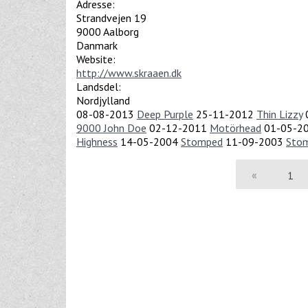
Adresse:
Strandvejen 19
9000
Aalborg
Danmark
Website:
http://www.skraaen.dk
Landsdel:
Nordjylland
08-08-2013
Deep Purple
25-11-2012
Thin Lizzy
9000 John Doe
02-12-2011
Motörhead
01-05-2
Highness
14-05-2004
Stomped
11-09-2003
Sto
«
1