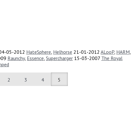
04-05-2012
HateSphere
,
Helhorse
21-01-2012
ALooP
,
HARM
,
009
Raunchy
,
Essence
,
Supercharger
15-03-2007
The Royal
mped
2
3
4
5