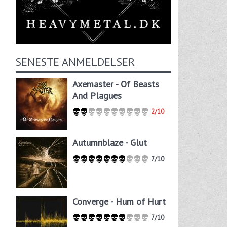
SENESTE ANMELDELSER
Axemaster - Of Beasts
And Plagues
2/10
Autumnblaze - Glut
7/10
Converge - Hum of Hurt
7/10