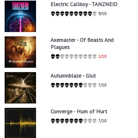
Electric Callboy - TANZNEID
9/10
Axemaster - Of Beasts And
Plagues
2/10
Autumnblaze - Glut
7/10
Converge - Hum of Hurt
7/10