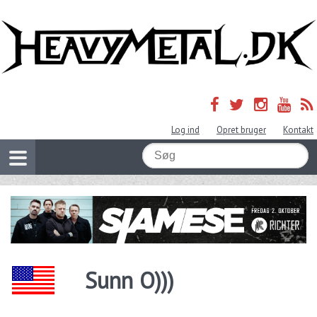
Log ind
Opret bruger
Kontakt
Sunn O)))