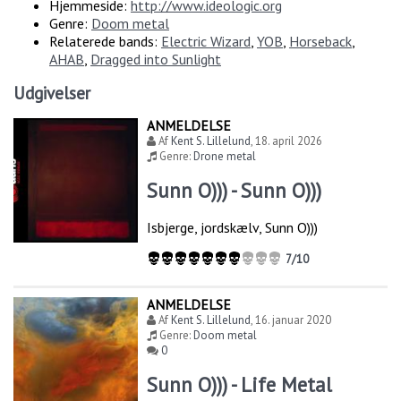
Hjemmeside:
http://www.ideologic.org
Genre:
Doom metal
Relaterede bands:
Electric Wizard
,
YOB
,
Horseback
,
AHAB
,
Dragged into Sunlight
Udgivelser
ANMELDELSE
Af
Kent S. Lillelund
,
18. april 2026
Genre:
Drone metal
Sunn O))) - Sunn O)))
Isbjerge, jordskælv, Sunn O)))
7/10
ANMELDELSE
Af
Kent S. Lillelund
,
16. januar 2020
Genre:
Doom metal
0
Sunn O))) - Life Metal