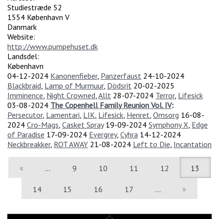
Studiestræde 52
1554
København V
Danmark
Website:
http://www.pumpehuset.dk
Landsdel:
København
04-12-2024
Kanonenfieber
,
Panzerfaust
24-10-2024
Blackbraid
,
Lamp of Murmuur
,
Dödsrit
20-02-2025
Imminence
,
Night Crowned
,
Allt
28-07-2024
Terror
,
Lifesick
03-08-2024
The Copenhell Family Reunion Vol. IV
:
Persecutor
,
Lamentari
,
LIK
,
Lifesick
,
Henret
,
Omsorg
16-08-
2024
Cro-Mags
,
Casket Spray
19-09-2024
Symphony X
,
Edge
of Paradise
17-09-2024
Evergrey
,
Cyhra
14-12-2024
Neckbreakker
,
ROT AWAY
21-08-2024
Left to Die
,
Incantation
«
…
9
10
11
12
13
14
15
16
17
…
»