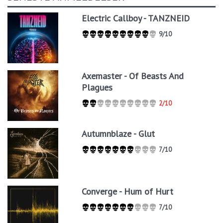
Electric Callboy - TANZNEID
9/10
Axemaster - Of Beasts And
Plagues
2/10
Autumnblaze - Glut
7/10
Converge - Hum of Hurt
7/10