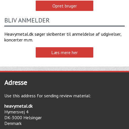
Opret bruger
BLIV ANMELDER
Heavymetal.dk søger skribenter til anmeldelse af udgivelser,
koncerter m.m.
Læs mere her
Adresse
Use this address for sending review material:
heavymetal.dk
Hymersvej 4
DK-3000
Helsingør
Denmark