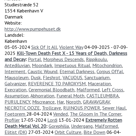
Studiestræde 52
1554
København V
Danmark
Website:
http://www.pumpehuset.dk
Landsdel:
København
05-05-2024
Sick Of It All
,
Violent Way
04-09-2025
-
07-09-
2025
Kill-Town Death Fest X - 15 Years of Death, Darkness
and Decay
:
Portal
,
Morpheus Descends
,
Rippikoulu
,
Antediluvian
,
Moondark
,
Impetuous Ritual
,
Mitochondrion
,
Interment
,
Caustic Wound
,
Eternal Darkness
,
Corpus Offal
,
Mausoleum
,
Dusk
,
Fleshrot
,
VACUOUS
,
Sanctuarium
,
Galvanizer
,
REVERENCE TO PAROXYSM
,
Maceration
,
Execration
,
Ceremonial Bloodbath
,
Malformed
,
Left Cross
,
Assumption
,
Abhorration
,
Funeral Moth
,
CASTLEUMBRA
,
PURULENCY
,
Miscreance
,
Har
,
Noroth
,
GRAVAVGRAV
,
NECROTIC OOZE
,
Trollcave
,
RUINOUS POWER
,
Sewer Haul
,
Foetorem
28-04-2024
Vended
,
The Gloom In The Corner
,
Profiler
17-03-2024
Lordi
13-01-2024
Extremely Rotten
Death Metal Vol. 20
:
Gorephilia
,
Undergang
,
Malformed
,
Elitist (DK)
27-03-2024
Orbit Culture
,
Bite Down
06-04-