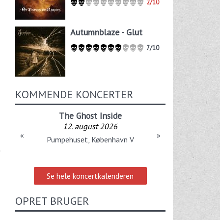
2/10
Autumnblaze - Glut
7/10
KOMMENDE KONCERTER
The Ghost Inside
12. august 2026
«
»
Pumpehuset, København V
Se hele koncertkalenderen
OPRET BRUGER