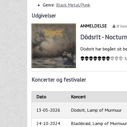
Genre:
Black Metal/Punk
Udgivelser
ANMELDELSE
Af
Jona
Dödsrit - Nocturn
Dödsrit har begået sit b
7
Koncerter og festivaler
Dato
Koncert
13-05-2026
Dödsrit, Lamp of Murmuur
24-10-2024
Blackbraid, Lamp of Murmuur,