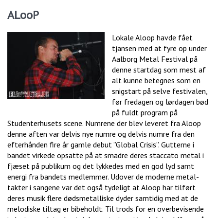
ALooP
Lokale Aloop havde fået
tjansen med at fyre op under
Aalborg Metal Festival på
denne startdag som mest af
alt kunne betegnes som en
snigstart på selve festivalen,
før fredagen og lørdagen bød
på fuldt program på
Studenterhusets scene. Numrene der blev leveret fra Aloop
denne aften var delvis nye numre og delvis numre fra den
efterhånden fire år gamle debut ”Global Crisis”. Gutterne i
bandet virkede opsatte på at smadre deres staccato metal i
fjæset på publikum og det lykkedes med en god lyd samt
energi fra bandets medlemmer. Udover de moderne metal-
takter i sangene var det også tydeligt at Aloop har tilført
deres musik flere dødsmetalliske dyder samtidig med at de
melodiske tiltag er bibeholdt. Til trods for en overbevisende