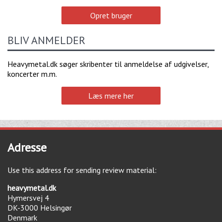
Opret bruger
BLIV ANMELDER
Heavymetal.dk søger skribenter til anmeldelse af udgivelser,
koncerter m.m.
Læs mere her
Adresse
Use this address for sending review material:
heavymetal.dk
Hymersvej 4
DK-3000
Helsingør
Denmark