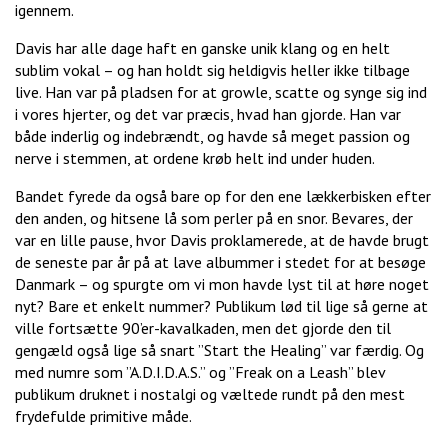
igennem.
Davis har alle dage haft en ganske unik klang og en helt
sublim vokal – og han holdt sig heldigvis heller ikke tilbage
live. Han var på pladsen for at growle, scatte og synge sig ind
i vores hjerter, og det var præcis, hvad han gjorde. Han var
både inderlig og indebrændt, og havde så meget passion og
nerve i stemmen, at ordene krøb helt ind under huden.
Bandet fyrede da også bare op for den ene lækkerbisken efter
den anden, og hitsene lå som perler på en snor. Bevares, der
var en lille pause, hvor Davis proklamerede, at de havde brugt
de seneste par år på at lave albummer i stedet for at besøge
Danmark – og spurgte om vi mon havde lyst til at høre noget
nyt? Bare et enkelt nummer? Publikum lød til lige så gerne at
ville fortsætte 90’er-kavalkaden, men det gjorde den til
gengæld også lige så snart ”Start the Healing” var færdig. Og
med numre som ”A.D.I.D.A.S.” og ”Freak on a Leash” blev
publikum druknet i nostalgi og væltede rundt på den mest
frydefulde primitive måde.