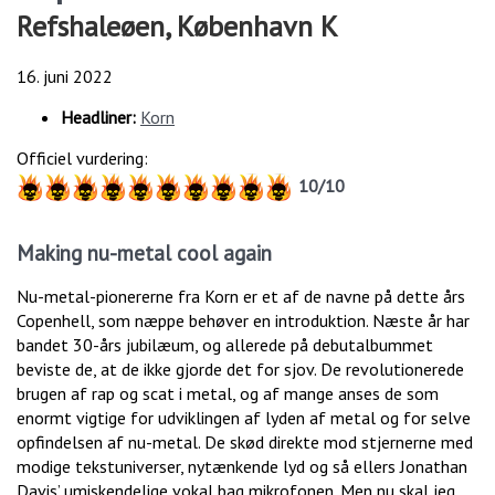
Refshaleøen, København K
16. juni 2022
Headliner:
Korn
Officiel vurdering:
10/10
Making nu-metal cool again
Nu-metal-pionererne fra Korn er et af de navne på dette års
Copenhell, som næppe behøver en introduktion. Næste år har
bandet 30-års jubilæum, og allerede på debutalbummet
beviste de, at de ikke gjorde det for sjov. De revolutionerede
brugen af rap og scat i metal, og af mange anses de som
enormt vigtige for udviklingen af lyden af metal og for selve
opfindelsen af nu-metal. De skød direkte mod stjernerne med
modige tekstuniverser, nytænkende lyd og så ellers Jonathan
Davis’ umiskendelige vokal bag mikrofonen. Men nu skal jeg