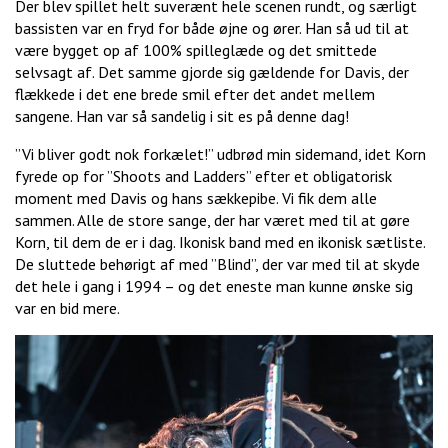
Der blev spillet helt suverænt hele scenen rundt, og særligt
bassisten var en fryd for både øjne og ører. Han så ud til at
være bygget op af 100% spilleglæde og det smittede
selvsagt af. Det samme gjorde sig gældende for Davis, der
flækkede i det ene brede smil efter det andet mellem
sangene. Han var så sandelig i sit es på denne dag!
”Vi bliver godt nok forkælet!” udbrød min sidemand, idet Korn
fyrede op for ”Shoots and Ladders” efter et obligatorisk
moment med Davis og hans sækkepibe. Vi fik dem alle
sammen. Alle de store sange, der har været med til at gøre
Korn, til dem de er i dag. Ikonisk band med en ikonisk sætliste.
De sluttede behørigt af med ”Blind”, der var med til at skyde
det hele i gang i 1994 – og det eneste man kunne ønske sig
var en bid mere.