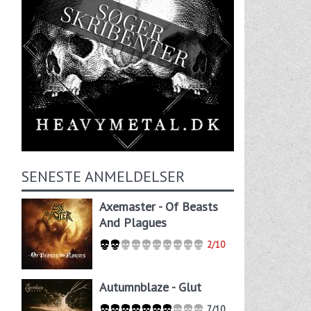
SENESTE ANMELDELSER
Axemaster - Of Beasts
e
And Plagues
2/10
Autumnblaze - Glut
7/10