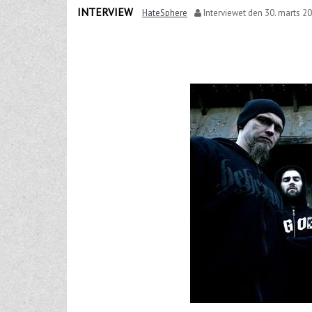
INTERVIEW
HateSphere
Interviewet den
30. marts 2