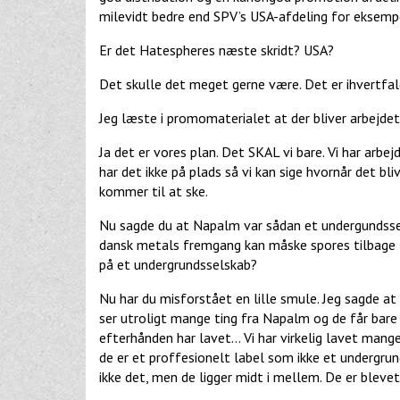
milevidt bedre end SPV’s USA-afdeling for eksemp
Er det Hatespheres næste skridt? USA?
Det skulle det meget gerne være. Det er ihvertfald d
Jeg læste i promomaterialet at der bliver arbejdet
Ja det er vores plan. Det SKAL vi bare. Vi har arbe
har det ikke på plads så vi kan sige hvornår det bli
kommer til at ske.
Nu sagde du at Napalm var sådan et undergundsselk
dansk metals fremgang kan måske spores tilbage til 
på et undergrundsselskab?
Nu har du misforstået en lille smule. Jeg sagde a
ser utroligt mange ting fra Napalm og de får bare 
efterhånden har lavet... Vi har virkelig lavet man
de er et proffesionelt label som ikke et undergrun
ikke det, men de ligger midt i mellem. De er bleve