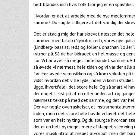
helt blandes ind i hvis folk tror jeg er en spastiker
Hvordan er det at arbejde med de nye medlemmer? 
samme? Du sagde tidligere at det var dig der skre
Det er stadig mig der har skrevet næsten det hele,
sammen med Jakob (Nyholm, red.), vores nye guita
(Lindberg- bassist, red.) og Joller (Jonathan "Joller
rytmer på. Så de har bidraget en hel masse og gen
før. Vi har øvet så meget, hele bandet sammen. Alt
så øvede vi nærmest hele tiden og vi var der alle
før. Før øvede vi musikken og så kom vokalen på i s
vidst hvordan det ville lyde, inden vi kom i studi
ligge, ihvertfald i det store hele. Og så snart vi 
der noget tekst på af en eller anden art og gangen
nærmest tekst på med det samme, og det var helt n
Der var nogle overraskelser, et instrumentalnumm
inden, men i det store hele havde vi lavet det hele
som var en helt ny ting. Og du spurgte hvordan stem
der er en helt ny meget mere afslappet stemning nu
vores musik utroligt meget alvorligt, men det bar