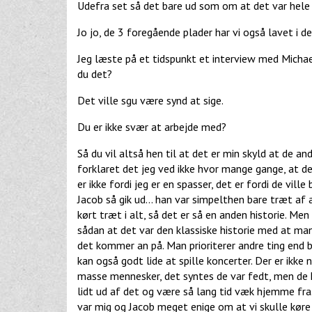
Udefra set så det bare ud som om at det var hele 
Jo jo, de 3 foregående plader har vi også lavet i d
Jeg læste på et tidspunkt et interview med Michael
du det?
Det ville sgu være synd at sige.
Du er ikke svær at arbejde med?
Så du vil altså hen til at det er min skyld at de andr
forklaret det jeg ved ikke hvor mange gange, at de
er ikke fordi jeg er en spasser, det er fordi de vill
Jacob så gik ud... han var simpelthen bare træt a
kørt træt i alt, så det er så en anden historie. Men
sådan at det var den klassiske historie med at man 
det kommer an på. Man prioriterer andre ting end ban
kan også godt lide at spille koncerter. Der er ikke
masse mennesker, det syntes de var fedt, men de k
lidt ud af det og være så lang tid væk hjemme fra.
var mig og Jacob meget enige om at vi skulle køre b