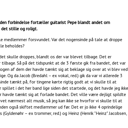
 den forbindelse fortæller guitarist Pepe blandt andet om
et stille og roligt.
nale medlemmer forsvundet. Var det nogensinde på tale at droppe
ulle beholdes?
det skulle droppes, blandt os der var blevet tilbage. Det er
 tilbage. Så på det tidspunkt at de 3 første gik fra bandet, det var
 nogen af dem der havde tænkt sig at beklage sig over at vi blev ved
e. Og da Jacob (Bredahl – ex vokal, red.) gik da var vi allerede 3
de tænkt på, for tingene kørte rigtig godt at vi skulle til at
 spillet i det her band lige siden det startede, og det havde jeg ikk
 havde tænkt sig at forlade bandet. Det ville være dejligt spildte
avet nærmest alt musik, så jeg kan ikke se hvorfor vi skulle til at
nden også skiftet medlemmer ud før. Det er jo ikke 4 oprindelige
(Gyldenøhr – ex trommer, red.) og Heinz (Henrik "Heinz" Jacobsen,