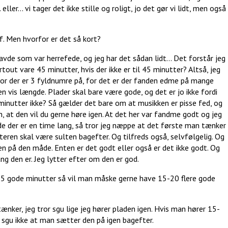
ller... vi tager det ikke stille og roligt, jo det gør vi lidt, men også
. Men hvorfor er det så kort?
avde som var herrefede, og jeg har det sådan lidt... Det forstår jeg
tout vare 45 minutter, hvis der ikke er til 45 minutter? Altså, jeg
 hvor der er 3 fyldnumre på, for det er der fanden edme på mange
en vis længde. Plader skal bare være gode, og det er jo ikke fordi
minutter ikke? Så gælder det bare om at musikken er pisse fed, og
, at den vil du gerne høre igen. At det her var fandme godt og jeg
de der er en time lang, så tror jeg næppe at det første man tænker
ytteren skal være sulten bagefter. Og tilfreds også, selvfølgelig. Og
en på den måde. Enten er det godt eller også er det ikke godt. Og
ang den er. Jeg lytter efter om den er god.
i 35 gode minutter så vil man måske gerne have 15-20 flere gode
tænker, jeg tror sgu lige jeg hører pladen igen. Hvis man hører 15-
sgu ikke at man sætter den på igen bagefter.