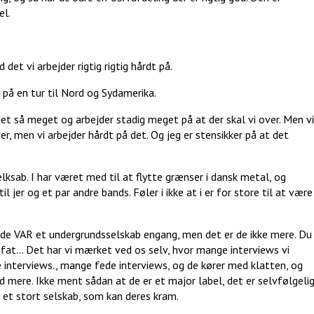
el.
et vi arbejder rigtig rigtig hårdt på.
 på en tur til Nord og Sydamerika.
jdet så meget og arbejder stadig meget på at der skal vi over. Men vi
ver, men vi arbejder hårdt på det. Og jeg er stensikker på at det
sab. I har været med til at flytte grænser i dansk metal, og
jer og et par andre bands. Føler i ikke at i er for store til at være
t de VAR et undergrundsselskab engang, men det er de ikke mere. Du
fat... Det har vi mærket ved os selv, hvor mange interviews vi
ge interviews., mange fede interviews, og de kører med klatten, og
d mere. Ikke ment sådan at de er et major label, det er selvfølgeli
t et stort selskab, som kan deres kram.