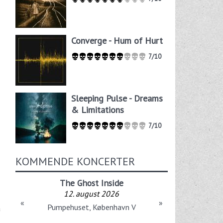
Converge - Hum of Hurt
7/10
Sleeping Pulse - Dreams
& Limitations
7/10
KOMMENDE KONCERTER
The Ghost Inside
12. august 2026
«
»
Pumpehuset, København V
a