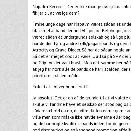
Napalm Records. Der er ikke mange døds/thrashban
fik jer til at vælge dem?
I mine unge dage har Napalm været sådan et under
blackmetal band der hed Abigor, og Belphegor, også
været sådan et undergrunds selskab og så lige pluds
har de der Týr og andre folk/pagan-bands og dem 
Atrocity og Grave Digger. Så har de sådan nogle an
Så det er meget cool at være.... altså på SPV der 
og Grip Inc der var thrash. Men det samme her på N
at jeg har hørt alle de bands de har i stalden, der 
prioriteret på den måde.
Føler i at i bliver prioriteret?
Ja absolut. Det er en af de grunde til at vi valgte 
skulle vi fandme have et selskab der stod bag o
sådan: Ja hold da op, de ville dælen edme gerne 
ville men som måske ikke havde evnerne eller bag
og de har nogle kvalitetsbands inden for de genrer
god distribution og en kanongod promotion afdeling