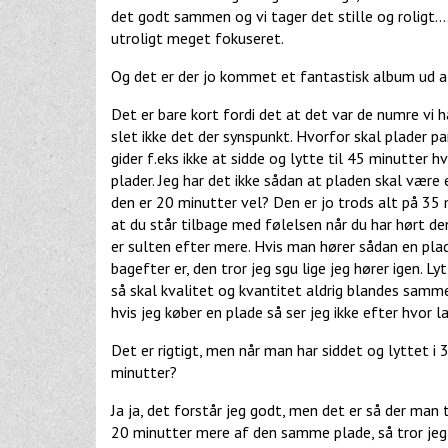
det godt sammen og vi tager det stille og roligt.... e
utroligt meget fokuseret.
Og det er der jo kommet et fantastisk album ud af
Det er bare kort fordi det at det var de numre vi h
slet ikke det der synspunkt. Hvorfor skal plader par
gider f.eks ikke at sidde og lytte til 45 minutter
plader. Jeg har det ikke sådan at pladen skal være 
den er 20 minutter vel? Den er jo trods alt på 35 
at du står tilbage med følelsen når du har hørt den
er sulten efter mere. Hvis man hører sådan en pla
bagefter er, den tror jeg sgu lige jeg hører igen. L
så skal kvalitet og kvantitet aldrig blandes samm
hvis jeg køber en plade så ser jeg ikke efter hvor l
Det er rigtigt, men når man har siddet og lyttet 
minutter?
Ja ja, det forstår jeg godt, men det er så der man 
20 minutter mere af den samme plade, så tror jeg 