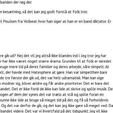
banden der røg der.
en besætning, så det kan jeg godt forstå at folk tror.
 Poulsen fra Volbeat hvor han siger at han er en band diktator. Er
e gik ud? Nej det vil jeg altså ikke blandes ind i. Jeg tror jeg har
r har ikke været noget større drama. Grunden til at folk er skredet
e bruge mere tid på deres familier og deres arbejde, såre simpelt. At
f alt, der havde med Hatesphere at gøre. Han var simpelthen bare
 de tre første der gik ud, det var helt udramatisk. Man kan sige
modner sig, bliver ældre og får andre prioriteter. Det er bare det
det. Det er ikke fordi de ikke kan lide at skrive og spille musik. De
 nogen af dem der synes det var træls at stå og spille foran en
unne ikke lide at bruge så meget tid på det og få så forholdsvis
 Og det var derfor de gik, og det kan jeg ikke gøre så meget ved. D
andet videre. Det var vi ihvertfald på det tidspunkt. Jeg vil ikke