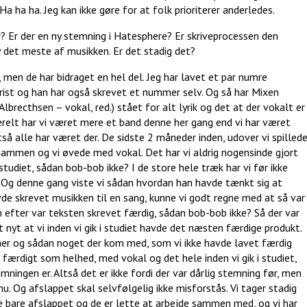
. Ha ha ha. Jeg kan ikke gøre for at folk prioriterer anderledes.
Er der en ny stemning i Hatesphere? Er skriveprocessen den
v det meste af musikken. Er det stadig det?
 men de har bidraget en hel del. Jeg har lavet et par numre
rist og han har også skrevet et nummer selv. Og så har Mixen
" Albrecthsen – vokal, red.) stået for alt lyrik og det at der vokalt er
erelt har vi været mere et band denne her gang end vi har været
så alle har været der. De sidste 2 måneder inden, udover vi spilled
 sammen og vi øvede med vokal. Det har vi aldrig nogensinde gjort
tudiet, sådan bob-bob ikke? I de store hele træk har vi før ikke
et. Og denne gang viste vi sådan hvordan han havde tænkt sig at
havde skrevet musikken til en sang, kunne vi godt regne med at så var
 efter var teksten skrevet færdig, sådan bob-bob ikke? Så der var
yt at vi inden vi gik i studiet havde det næsten færdige produkt.
er og sådan noget der kom med, som vi ikke havde lavet færdig
 færdigt som helhed, med vokal og det hele inden vi gik i studiet,
ningen er. Altså det er ikke fordi der var dårlig stemning før, men
. Og afslappet skal selvfølgelig ikke misforstås. Vi tager stadig
e bare afslappet og de er lette at arbejde sammen med, og vi har