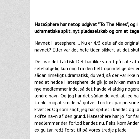
HateSphere har netop udgivet "To The Nines", og i
udramatiske split, nyt pladeselskab og om at tage d
Navnet Hatesphere.... Nu er 4/5 dele af de origi
navnet? Eller var det hele tiden sikkert at det sk
Det var det faktisk. Det har ikke været på tale at 
selvfølgelig kun mig fra den helt oprindelige der er
sådan rimeligt udramatisk, du ved, så der var ikke
med at hedde Hatesphere, de gik jo selv kan man sig
nye medlemmer inde, så det havde vi aldrig nogensin
ændre navn. Og jeg har det sådan du ved, at jeg har
tænkt mig at smide på gulvet fordi et par personer
kræfter. Og som sagt, jeg har spillet i bandet og l
skifte navn af den grund. Hatesphere har jo for fa
medlemmer der forlod bandet nu. Feks. kom Anders 
ex guitar, red.) først til på vores tredje plade.