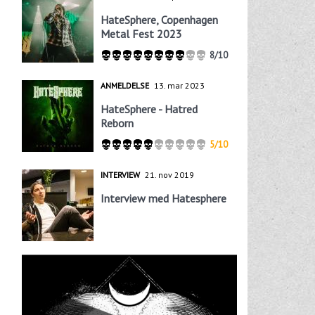
HateSphere, Copenhagen
Metal Fest 2023
8/10
ANMELDELSE
13. mar 2023
HateSphere - Hatred
Reborn
5/10
INTERVIEW
21. nov 2019
Interview med Hatesphere