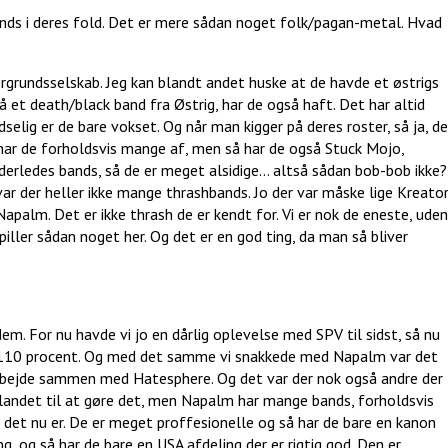
ds i deres fold. Det er mere sådan noget folk/pagan-metal. Hvad
grundsselskab. Jeg kan blandt andet huske at de havde et østrigs
 et death/black band fra Østrig, har de også haft. Det har altid
elig er de bare vokset. Og når man kigger på deres roster, så ja, de
har de forholdsvis mange af, men så har de også Stuck Mojo,
derledes bands, så de er meget alsidige... altså sådan bob-bob ikke?
var der heller ikke mange thrashbands. Jo der var måske lige Kreato
apalm. Det er ikke thrash de er kendt for. Vi er nok de eneste, uden
spiller sådan noget her. Og det er en god ting, da man så bliver
dem. For nu havde vi jo en dårlig oplevelse med SPV til sidst, så nu
s 110 procent. Og med det samme vi snakkede med Napalm var det
arbejde sammen med Hatesphere. Og det var der nok også andre der
landet til at gøre det, men Napalm har mange bands, forholdsvis
 det nu er. De er meget proffesionelle og så har de bare en kanon
, og så har de bare en USA afdeling der er rigtig god. Den er