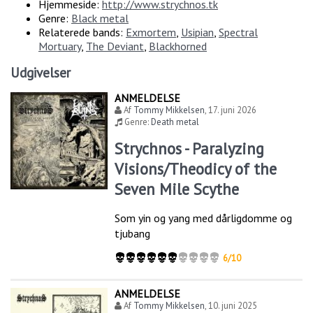
Hjemmeside:
http://www.strychnos.tk
Genre:
Black metal
Relaterede bands:
Exmortem
,
Usipian
,
Spectral
Mortuary
,
The Deviant
,
Blackhorned
Udgivelser
ANMELDELSE
Af
Tommy Mikkelsen
,
17. juni 2026
Genre:
Death metal
Strychnos - Paralyzing
Visions/Theodicy of the
Seven Mile Scythe
Som yin og yang med dårligdomme og
tjubang
6/10
ANMELDELSE
Af
Tommy Mikkelsen
,
10. juni 2025