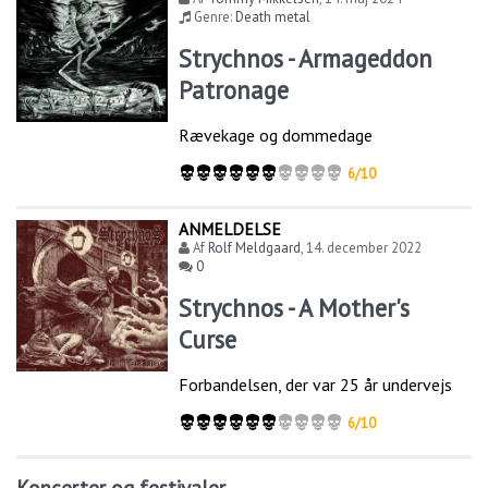
Genre:
Death metal
Strychnos - Armageddon
Patronage
Rævekage og dommedage
6/10
ANMELDELSE
Af
Rolf Meldgaard
,
14. december 2022
0
Strychnos - A Mother's
Curse
Forbandelsen, der var 25 år undervejs
6/10