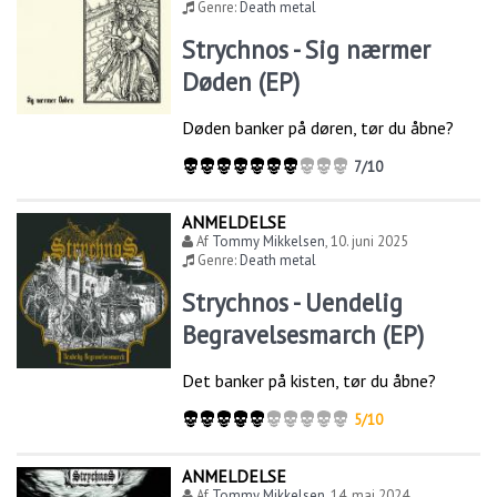
Genre:
Death metal
Strychnos - Sig nærmer
Døden (EP)
Døden banker på døren, tør du åbne?
7/10
ANMELDELSE
Af
Tommy Mikkelsen
,
10. juni 2025
Genre:
Death metal
Strychnos - Uendelig
Begravelsesmarch (EP)
Det banker på kisten, tør du åbne?
5/10
ANMELDELSE
Af
Tommy Mikkelsen
,
14. maj 2024