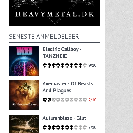
SENESTE ANMELDELSER
Electric Callboy -
TANZNEID
9/10
Axemaster - Of Beasts
And Plagues
2/10
Autumnblaze - Glut
7/10