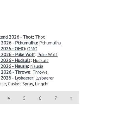
kend 2026 - Thot
:
Thot
 2026 - Pthumulhu
:
Pthumulhu
d 2026 - OMO
:
OMO
 2026 - Puke Wolf
:
Puke Wolf
 2026 - Hudsult
:
Hudsult
 2026 - Nausia
:
Nausia
 2026 - Throwe
:
Throwe
2026 - Lysbaerer
:
Lysbaerer
ate
,
Casket Spray
,
Lingchi
4
5
6
7
»