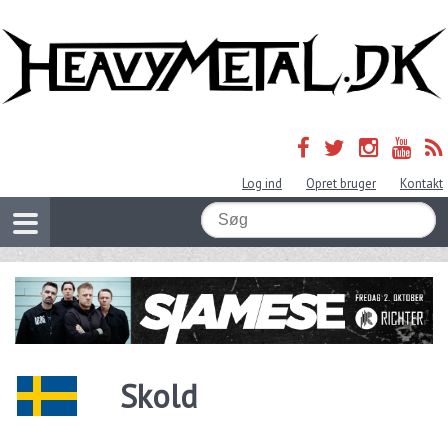
Log ind
Opret bruger
Kontakt
Skold