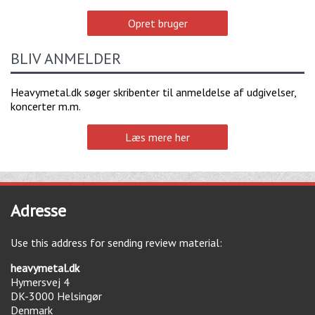
Opret bruger
BLIV ANMELDER
Heavymetal.dk søger skribenter til anmeldelse af udgivelser,
koncerter m.m.
Læs mere her
Adresse
Use this address for sending review material:
heavymetal.dk
Hymersvej 4
DK-3000
Helsingør
Denmark