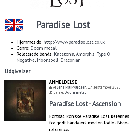
Paradise Lost
Hjemmeside:
http://www.paradiselost.co.uk
Genre:
Doom metal
Relaterede bands:
Katatonia
,
Amorphis
,
Type O
Negative
,
Moonspell
,
Draconian
Udgivelser
ANMELDELSE
Af
Jens Markvardsen
,
17. september 2025
Genre:
Doom metal
Paradise Lost - Ascension
Fortsat ikoniske Paradise Lost belønnes
for godt håndværk med en Jodle- Birge-
reference.