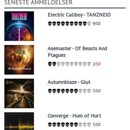
SENESTE ANMELDELSER
Electric Callboy - TANZNEID
9/10
Axemaster - Of Beasts And
Plagues
2/10
Autumnblaze - Glut
7/10
Converge - Hum of Hurt
7/10