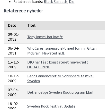
Relaterede bands:
Black Sabbath
,
Dio
Relaterede nyheder
Dato
Titel
09-01-
Tony Iommi har kræft
2012
06-04-
WhoCares: superprojekt med Iommi, Gillan,
2011
McBrain, Newsted m.fl.
13-12-
DIO har fået konstateret mavekræft
2009
OPDATERING
10-12-
Bands annonceret til Sonisphere festival
2009
Sweden
07-04-
Det endelige Sweden Rock program klar!
2009
18-02-
Sweden Rock festival Update
2009