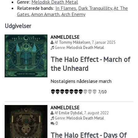
Genre:
Melodisk Death Metal
Relaterede bands:
In Flames
,
Dark Tranquillity
,
At The
Gates
,
Amon Amarth
,
Arch Enemy
Udgivelser
ANMELDELSE
Af
Tommy Mikkelsen
,
7. januar 2025
Genre:
Melodisk Death Metal
The Halo Effect - March of
the Unheard
Nostalgiens nådesløse march
7/10
ANMELDELSE
Af
Emilie Dybdal
,
7. august 2022
Genre:
Melodisk Death Metal
0
The Halo Effect - Days Of