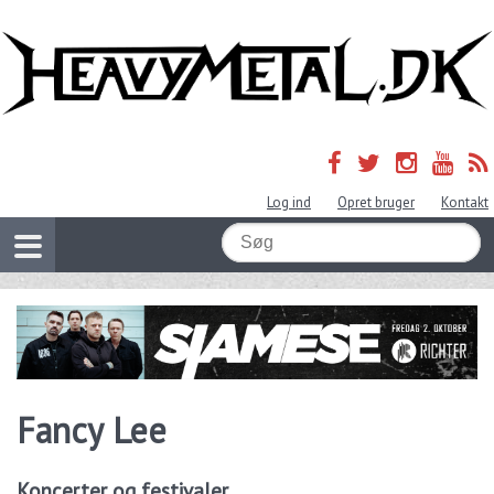
Log ind
Opret bruger
Kontakt
Fancy Lee
Koncerter og festivaler