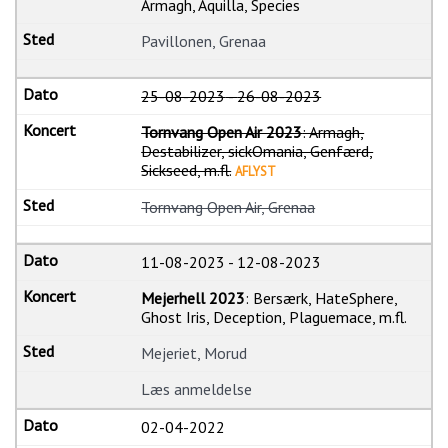
Armagh, Aquilla, Species
Pavillonen, Grenaa
25-08-2023
-
26-08-2023
Tornvang Open Air 2023
: Armagh,
Destabilizer, sickOmania, Genfærd,
Sickseed, m.fl.
AFLYST
Tornvang Open Air, Grenaa
11-08-2023
-
12-08-2023
Mejerhell 2023
: Bersærk, HateSphere,
Ghost Iris, Deception, Plaguemace, m.fl.
Mejeriet, Morud
Læs anmeldelse
02-04-2022