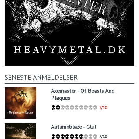
SENESTE ANMELDELSER
Axemaster - Of Beasts And
Plagues
2/10
Autumnblaze - Glut
7/10