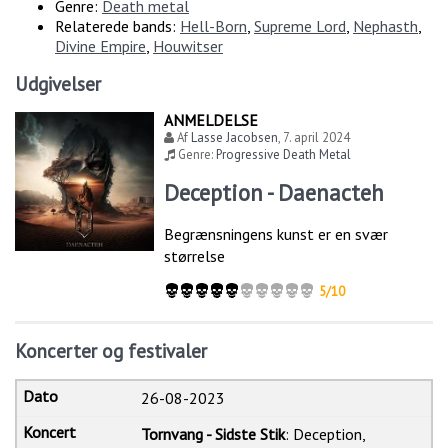
Genre:
Death metal
Relaterede bands:
Hell-Born
,
Supreme Lord
,
Nephasth
,
Divine Empire
,
Houwitser
Udgivelser
ANMELDELSE
Af
Lasse Jacobsen
,
7. april 2024
Genre:
Progressive Death Metal
Deception - Daenacteh
Begrænsningens kunst er en svær
størrelse
5/10
Koncerter og festivaler
26-08-2023
Tornvang - Sidste Stik
: Deception,