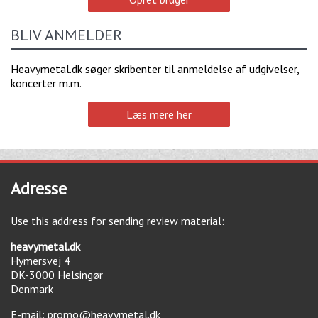
BLIV ANMELDER
Heavymetal.dk søger skribenter til anmeldelse af udgivelser,
koncerter m.m.
Læs mere her
Adresse
Use this address for sending review material:
heavymetal.dk
Hymersvej 4
DK-3000
Helsingør
Denmark
E-mail:
promo@heavymetal.dk