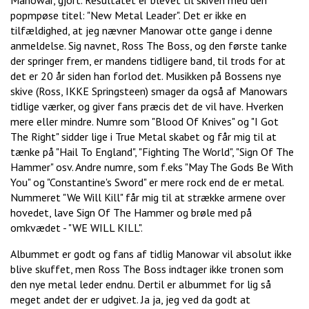
Manowar, gjort. Resultatet er blevet til skiven med den
popmpøse titel: "New Metal Leader". Det er ikke en
tilfældighed, at jeg nævner Manowar otte gange i denne
anmeldelse. Sig navnet, Ross The Boss, og den første tanke
der springer frem, er mandens tidligere band, til trods for at
det er 20 år siden han forlod det. Musikken på Bossens nye
skive (Ross, IKKE Springsteen) smager da også af Manowars
tidlige værker, og giver fans præcis det de vil have. Hverken
mere eller mindre. Numre som "Blood Of Knives" og "I Got
The Right" sidder lige i True Metal skabet og får mig til at
tænke på "Hail To England", "Fighting The World", "Sign Of The
Hammer" osv. Andre numre, som f.eks "May The Gods Be With
You" og "Constantine's Sword" er mere rock end de er metal.
Nummeret "We Will Kill" får mig til at strække armene over
hovedet, lave Sign Of The Hammer og brøle med på
omkvædet - "WE WILL KILL".
Albummet er godt og fans af tidlig Manowar vil absolut ikke
blive skuffet, men Ross The Boss indtager ikke tronen som
den nye metal leder endnu. Dertil er albummet for lig så
meget andet der er udgivet. Ja ja, jeg ved da godt at