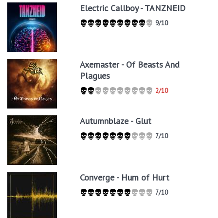
Electric Callboy - TANZNEID
9/10
Axemaster - Of Beasts And
Plagues
2/10
Autumnblaze - Glut
7/10
Converge - Hum of Hurt
7/10