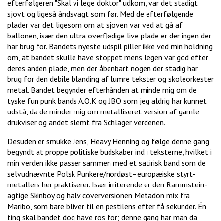
efterfølgeren "Skal vi lege doktor" udkom, var det stadigt
sjovt og ligeså åndsvagt som før. Med de efterfølgende
plader var det ligesom om at sjoven var ved at gå af
ballonen, især den ultra overflødige live plade er der ingen der
har brug for. Bandets nyeste udspil piller ikke ved min holdning
om, at bandet skulle have stoppet mens legen var god efter
deres anden plade, men der åbenbart nogen der stadig har
brug for den debile blanding af lumre tekster og skoleorkester
metal. Bandet begynder efterhånden at minde mig om de
tyske fun punk bands A.O.K og JBO som jeg aldrig har kunnet
udstå, da de minder mig om metalliseret version af gamle
drukviser og andet slemt fra Schlager verdenen.
Desuden er smukke Jens, Heavy Henning og følge denne gang
begyndt at proppe politiske budskaber ind i teksterne, hvilket i
min verden ikke passer sammen med et satirisk band som de
selvudnævnte Polsk Punkere/nordøst–europæiske styrt-
metallers her praktiserer. Især irriterende er den Rammstein-
agtige Skinboy og halv coverversionen Metadon mix fra
Maribo, som bare bliver til en pestilens efter få sekunder. Én
ting skal bandet dog have ros for; denne gang har man da