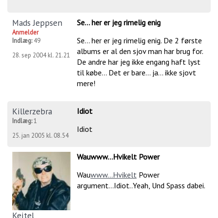
Mads Jeppsen
Se... her er jeg rimelig enig
Anmelder
Se... her er jeg rimelig enig. De 2 første
Indlæg:
49
albums er al den sjov man har brug for.
28. sep 2004 kl. 21.21
De andre har jeg ikke engang haft lyst
til købe... Det er bare... ja... ikke sjovt
mere!
Killerzebra
Idiot
Indlæg:
1
Idiot
25. jan 2005 kl. 08.54
Wauwww...Hvikelt Power
Wau
www...Hvikelt
Power
argument...Idiot..Yeah, Und Spass dabei.
Keitel