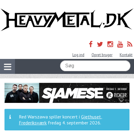
Log ind
Opret bruger
Kontakt
Red Warszawa spiller koncert i
Gjethuset,
Frederiksværk
fredag 4. september 2026
.