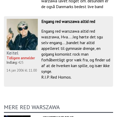
warzawa lavet noget om. desunden er
de også Danmarks bedest live band
Engang red warszawa altid red
Engang red warszawa altid red
waszrawa, Hva.... Jeg hørte det sgu
selv engang... ,bandet har altid
appelleret til gymnasie drenge, en
Keitel
go'gang komonist rock man
Tidligere anmelder
forhåbentligt gror væk fra, og finder ud
Indlæg:
425
af at de hverken kan spille, og især ikke
14. jan 2006 kl. 11.00
synge.
R.I.P. Red Homos.
MERE RED WARSZAWA