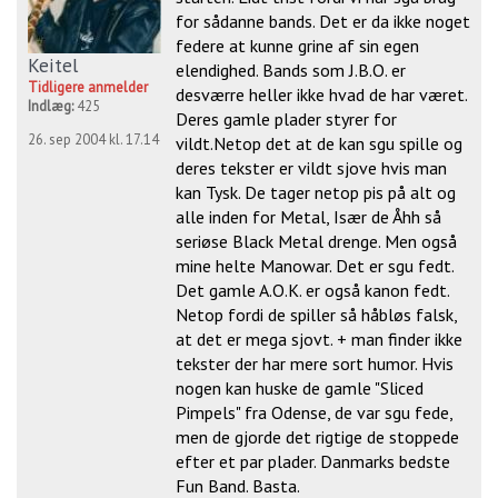
for sådanne bands. Det er da ikke noget
federe at kunne grine af sin egen
Keitel
elendighed. Bands som J.B.O. er
Tidligere anmelder
desværre heller ikke hvad de har været.
Indlæg:
425
Deres gamle plader styrer for
26. sep 2004 kl. 17.14
vildt.Netop det at de kan sgu spille og
deres tekster er vildt sjove hvis man
kan Tysk. De tager netop pis på alt og
alle inden for Metal, Især de Åhh så
seriøse Black Metal drenge. Men også
mine helte Manowar. Det er sgu fedt.
Det gamle A.O.K. er også kanon fedt.
Netop fordi de spiller så håbløs falsk,
at det er mega sjovt. + man finder ikke
tekster der har mere sort humor. Hvis
nogen kan huske de gamle "Sliced
Pimpels" fra Odense, de var sgu fede,
men de gjorde det rigtige de stoppede
efter et par plader. Danmarks bedste
Fun Band. Basta.