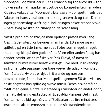
Moonspell, og først der ruller Fernando sig for alvor ud – for
nok er resten af musikerne dygtige og kompetente, men uden
Ribeiros vokal ville Moonspell ikke være Moonspell. Trods det
faktum er hans vokal decideret spag, anæmisk og tam. Der er
ingen gennemslagskraft og ej heller ingen sexet croonervokal
– bare svag hvisken og tilbageholdt svanesang.
Næste problem opstår, da man opdager, præcis hvor lang
Hermitage
føles, for bevares, man får da 10 sange og en
spilletid på en lille time, men det føles som meget, meget
mere – og ikke på den gode måde. Af en eller anden årsag har
bandet tænkt, at de måske var Pink Floyd, så næsten
samtlige numre bliver holdt kunstigt i live med unødvendige
instrumentale passager, der bare væver derudad – komplet
formålsløst. Hvilket er dybt irriterende og næsten
provokerende, for nu har Moonspell – gennem 30 år – vist os,
at de sagtens kan spille og skrive musik. Deres diskografi er
fyldt med geniale riffs, superfede guitarsoloer og andet godt,
men alt det er nu erstattet af ligegyldig klimperi. Det mest
fornærmende bidrag må være ”Solitarian”, et fire minutters
instrumentalt intermezzo, der er lige så spændende og