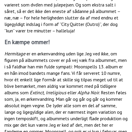
varieret som dvd’en med julepejsen. Og som ekstra salt i
såret, så er det ikke den eneste af sådanne på albummet –
næ, næ – for hele herligheden slutter da af med endnu et
ligegyldigt indslag i form af ”City Quitter (Outro)”, der dog
”kun” varer tre minutter – halleluja!
En kæmpe ommer!
Hermitage
er en ørkenvandring uden lige. Jeg ved ikke, om
figuren på albummets cover er på vej væk fra albummet, men
i så faldhar han min fulde sympati: Moonspells 13. album er
en hån imod bandets mange fans. Vi får serveret 10 numre,
hvor ét enkelt lige formår at skille sig tilpas meget ud til at
blive bemærket, men aldrig var kommet med på tidligere
albums som
Extinct, Irreligious
eller
Alpha Noir
. Resten føles
som, ja, en ørkenvandring. Man går og går og går og kommer
absolut ingen vegne. De lyder alle som en del af samme,
lange og ligegyldige alen, der er nærmest ingen variation og
ingen temposkift, og albummets underligt flade produktion og
mix gør det kun værre. Jeg er ked af det, men det her er
fandeme en ommer, Moonspell, og nok er vi kun i februar, men