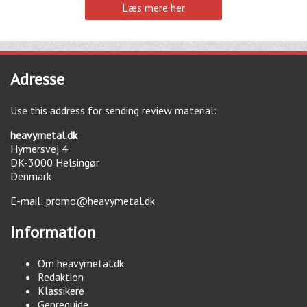
Læs mere her
Adresse
Use this address for sending review material:
heavymetal.dk
Hymersvej 4
DK-3000
Helsingør
Denmark
E-mail:
promo@heavymetal.dk
Information
Om heavymetal.dk
Redaktion
Klassikere
Genreguide