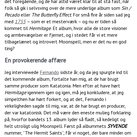
det foregående, og de har altid været klar til at stå fast, når
folk så gik i selvsving over de mere underlige album som
Sin /
Pecado
eller
The
Butterfly Effect
. For små fire år siden sad jeg
med
1755
– som er et mesterværk – og nu er tiden så
kommet til
Hermitage
. Et album, hvor alle de store visioner
og armbevægelser er fjernet, og i stedet får vi et mere
tilbagelænet og introvert Moonspell, men er det nu en god
ting?
En provokerende affære
Jeg interviewede
Fernando
sidste år, og da jeg spurgte ind til
det kommende album, fortalte han mig, at de har brugt
samme producer som Katatonia. Men efter at have hørt
Hermitage
igennem igen og igen, må jeg konkludere, at jeg
simpelthen har hørt forkert, og at det, Fernando i
virkeligheden sagde til mig, var, at de har brugt en producer,
der var katatonisk. Det må være den eneste mulieg forklaring
på, hvorfor bandets 13. album lyder så fladt, så kedeligt og
helt utroligt ulig Moonspell. Først på albummets
SYVENDE
nummer, ”The Hermit Saints”, får vi noget, der bare minder om