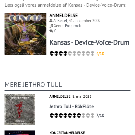
Læs også vores anmeldelse af
Kansas - Device-Voice-Drum
:
ANMELDELSE
Af
Keitel
,
31. december 2002
Genre:
Prog rock
0
Kansas - Device-Voice-Drum
4/10
MERE JETHRO TULL
ANMELDELSE
8. maj 2023
Jethro Tull - RökFlöte
7/10
KONCERTANMELDELSE