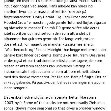
julefløjten over de 16 spor. End ikke guitarist Martin Barres
input gør noget ved sagen. Hans arbejde kan høres ind
imellem, hvor der er masser af keltisk folkrock på
fløjtemareridtet ”Holly Herald”. Og ”Jack Frost and the
Hooded Crow” er næsten gode gamle Tull med fløjte, elguitar
og blæseinstrumenter. Den må DR gerne skifte alle deres
julefavoritter ud med, selvom den som alt andet på
albummet har guitaren gemt alt for langt væk, rocken
doseret alt for magert og mangler klassikernes energi.
”Weathercock” og ”Fire at Midnight” har begge mellemspil, der
ganske kort finder det gamle, komplekse Tull frem. Desværre
er der også et par traditionelle britiske juleslagere, der som
resten af affæren sagtens kan undværes. Særligt de
instrumentale fløjteoceaner er som at høre et helt album
med den danske trompetist Per Nielsen. Bare på fløjte. Det er
virkelig gabende. På positivsiden behøves der ingen melatonin
inden sengetid.
Det er ikke nødvendigvis nyt materiale, heller ikke som i
‘2003-nyt’: ‘Some of the tracks are not necessarily Christmas
songs; they’re more seasonal so that gives a broader window’,