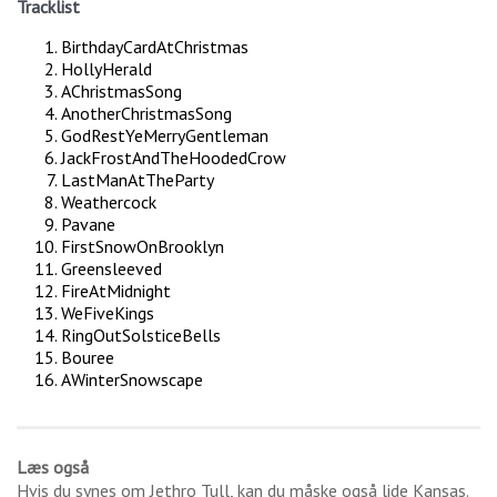
Tracklist
BirthdayCardAtChristmas
HollyHerald
AChristmasSong
AnotherChristmasSong
GodRestYeMerryGentleman
JackFrostAndTheHoodedCrow
LastManAtTheParty
Weathercock
Pavane
FirstSnowOnBrooklyn
Greensleeved
FireAtMidnight
WeFiveKings
RingOutSolsticeBells
Bouree
AWinterSnowscape
Læs også
Hvis du synes om
Jethro Tull
, kan du måske også lide
Kansas
.