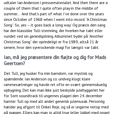
udtaler Ian Anderson i pressematerialet. ‘And then there are a
couple of them that I quite often play in the middle of
summer… And that’s part of what I’ve done over the years
since October of 1968 when I went into record‚ “A Christmas
Song”. So, yes – it goes back a long way.’ Og præcis den sang
har den klassiske Tull-stemning, der hverken har tabt eller
vundet ved sin genindspilning. Albummet byder på ”Another
Christmas Song” der oprindeligt er fra 1989, altså 21 år
senere, hvor den syrerockende magi for længst var tabt.
Ian, må jeg præsentere din fløjte og dig for Mads
Geertsen?
Det Tull, jeg husker fra min barndom, var mystisk og
spændende. Ian Anderson og co. undveg klogt klare
rammesætninger og havde ret ofte en svært gennemskuelig
opbygning. Det kan man ikke just beskylde julehyggeriet her
for. Som soundtrack til ungernes plageri den 24. december
hamler Tull op med alt andet generisk julemusak. Personlig
hælder jeg afgjort til Onkel Reje, og så er ungerne netop med
på spøgen. Ellers kan man jo altid true (eller lokke) med noget