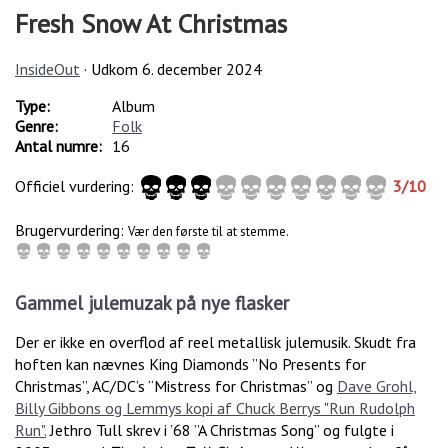
Fresh Snow At Christmas
InsideOut
· Udkom
6. december 2024
Type:
Album
Genre:
Folk
Antal numre:
16
Officiel vurdering:
3
/
10
Brugervurdering:
Vær den første til at stemme.
Gammel julemuzak på nye flasker
Der er ikke en overflod af reel metallisk julemusik. Skudt fra
hoften kan nævnes King Diamonds ”No Presents for
Christmas”, AC/DC’s “Mistress for Christmas” og
Dave Grohl,
Billy Gibbons og Lemmys kopi af Chuck Berrys "Run Rudolph
Run".
Jethro Tull skrev i ’68 ”A Christmas Song” og fulgte i