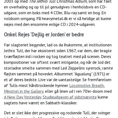
2003 op med
The Jethro Tull Christmas Album
, som har fået
en overhaling og op til jul genudgives i henholdsvis en CD-
udgave, som en boks med 4 CD’er, Blu-ray samt en bog. En
voldsom omgang. På heavymetal.dk er vi så heldige at kunne
nøjes med den ensomme enlige CD i 2024-udgaven.
Onkel Rejes ‘Dejlig er Jorden’ er bedre
Før slagteriet begynder, lad os da ihukomme, at institutionen
Jethro Tull, der har eksisteret siden 1967, var dem, der bragte
tværfløjten ind i rocken og tog teatret med på scenen. Deres
kompositioner var oftest svært intrigante, og når de lod det
storladne smelte sammen med Led Zeppelins syrerock, ramte
fløjten sømmet på hovedet. Albummet ”Agualung” (1971) er
et af deres bedste. Live var de uantastelige. Se fremførelsen
af Tulls mest hårdtrockende hymner
Locomotive Breath
,
Minstrel in the Gallery
, eller gå linen ud i ren 70’er-doom med
A New Day Yesterday
.
Studieudgaven af sidstnævnte
kunne
sagtens have været en Sabbath-klassiker.
Det er slet ikke det progressive og rockende Tull, der svinger