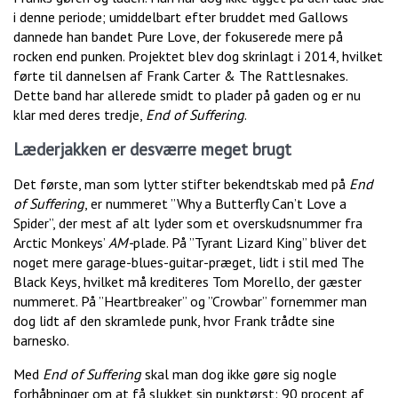
i denne periode; umiddelbart efter bruddet med Gallows
dannede han bandet Pure Love, der fokuserede mere på
rocken end punken. Projektet blev dog skrinlagt i 2014, hvilket
førte til dannelsen af Frank Carter & The Rattlesnakes.
Dette band har allerede smidt to plader på gaden og er nu
klar med deres tredje,
End of Suffering
.
Læderjakken er desværre meget brugt
Det første, man som lytter stifter bekendtskab med på
End
of Suffering
, er nummeret ”Why a Butterfly Can’t Love a
Spider”, der mest af alt lyder som et overskudsnummer fra
Arctic Monkeys’
AM-
plade. På ”Tyrant Lizard King” bliver det
noget mere garage-blues-guitar-præget, lidt i stil med The
Black Keys, hvilket må krediteres Tom Morello, der gæster
nummeret. På ”Heartbreaker” og ”Crowbar” fornemmer man
dog lidt af den skramlede punk, hvor Frank trådte sine
barnesko.
Med
End of Suffering
skal man dog ikke gøre sig nogle
forhåbninger om at få slukket sin punktørst: 90 procent af