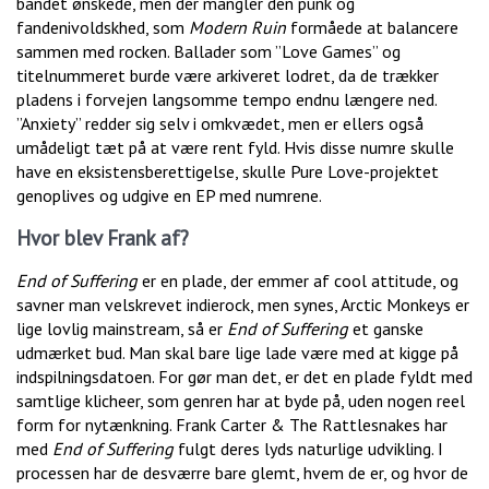
bandet ønskede, men der mangler den punk og
fandenivoldskhed, som
Modern Ruin
formåede at balancere
sammen med rocken. Ballader som ”Love Games” og
titelnummeret burde være arkiveret lodret, da de trækker
pladens i forvejen langsomme tempo endnu længere ned.
”Anxiety” redder sig selv i omkvædet, men er ellers også
umådeligt tæt på at være rent fyld. Hvis disse numre skulle
have en eksistensberettigelse, skulle Pure Love-projektet
genoplives og udgive en EP med numrene.
Hvor blev Frank af?
End of Suffering
er en plade, der emmer af cool attitude, og
savner man velskrevet indierock, men synes, Arctic Monkeys er
lige lovlig mainstream, så er
End of Suffering
et ganske
udmærket bud. Man skal bare lige lade være med at kigge på
indspilningsdatoen. For gør man det, er det en plade fyldt med
samtlige klicheer, som genren har at byde på, uden nogen reel
form for nytænkning. Frank Carter & The Rattlesnakes har
med
End of Suffering
fulgt deres lyds naturlige udvikling. I
processen har de desværre bare glemt, hvem de er, og hvor de