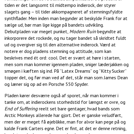
tiden er det langsomt til midtempo indierock, der styrer
slagets gang – til tider akkompagneret af stemningsfyldte
synthflader. Men inden man begynder at beskylde Frank for at
sælge ud, bør man lige kigge på bandets udvikling.
Debutpladen var meget punket,
Modern Ruin
begyndte at
inkorporere det rockede, og nu tager bandet så skridtet fuldt
ud og overgiver sig til den alternative indierock. Værd at
notere er dog pladens stemning og attitude, som kan
beskrives med ét ord: cool. Det er svært at høre i starten,
men som man kommer igennem pladen, sniger læderjakken og
smøgen i kæften sig ind. På ”Latex Dreams” og ”Kitty Sucker”
topper det, og før man ved af det, står man som James Dean
og læner sig op ad en Porsche 550 Spyder.
Pladen kører desværre også af sporet, når man kommer i
tanke om, at indierockens storhedstid for længst er ovre, og
End of Suffering
reelt set bare gentager, hvad bands som
Arctic Monkeys allerede har gjort. Det er ganske veludført,
men der er meget få øjeblikke, man for alvor kan pege på og
kalde Frank Carters egne. Det er fint, at det er denne retning,