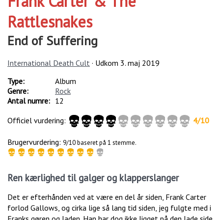
Frank Carter & The
Rattlesnakes
End of Suffering
International Death Cult
· Udkom
3. maj 2019
Type:
Album
Genre:
Rock
Antal numre:
12
Officiel vurdering:
4
/
10
Brugervurdering:
9/10 baseret på 1 stemme.
Ren kærlighed til galger og klapperslanger
Det er efterhånden ved at være en del år siden, Frank Carter
forlod Gallows, og cirka lige så lang tid siden, jeg fulgte med i
Franks gøren og laden. Han har dog ikke ligget på den lade side