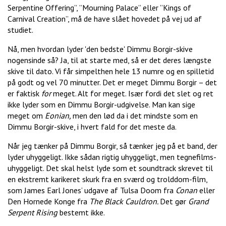
Serpentine Offering”, ”Mourning Palace” eller ”Kings of
Carnival Creation”, må de have slået hovedet på vej ud af
studiet.
Nå, men hvordan lyder 'den bedste' Dimmu Borgir-skive
nogensinde så? Ja, til at starte med, så er det deres længste
skive til dato. Vi får simpelthen hele 13 numre og en spilletid
på godt og vel 70 minutter. Det er meget Dimmu Borgir – det
er faktisk
for
meget. Alt for meget. Især fordi det slet og ret
ikke lyder som en Dimmu Borgir-udgivelse. Man kan sige
meget om
Eonian,
men den lød da i det mindste som en
Dimmu Borgir-skive, i hvert fald for det meste da.
Når jeg tænker på Dimmu Borgir, så tænker jeg på et band, der
lyder uhyggeligt. Ikke sådan rigtig uhyggeligt, men tegnefilms-
uhyggeligt. Det skal helst lyde som et soundtrack skrevet til
en ekstremt karikeret skurk fra en sværd og trolddom-film,
som James Earl Jones’ udgave af Tulsa Doom fra
Conan
eller
Den Hornede Konge fra
The Black Cauldron.
Det gør
Grand
Serpent Rising
bestemt ikke.