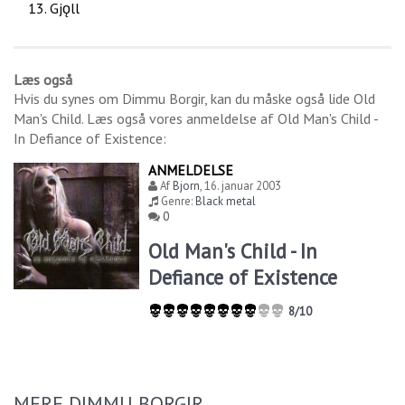
Gjǫll
Læs også
Hvis du synes om
Dimmu Borgir
, kan du måske også lide
Old
Man's Child
. Læs også vores anmeldelse af
Old Man's Child -
In Defiance of Existence
:
ANMELDELSE
Af
Bjorn
,
16. januar 2003
Genre:
Black metal
0
Old Man's Child - In
Defiance of Existence
8/10
MERE DIMMU BORGIR