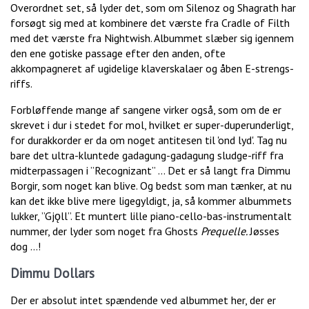
Overordnet set, så lyder det, som om Silenoz og Shagrath har
forsøgt sig med at kombinere det værste fra Cradle of Filth
med det værste fra Nightwish. Albummet slæber sig igennem
den ene gotiske passage efter den anden, ofte
akkompagneret af ugidelige klaverskalaer og åben E-strengs-
riffs.
Forbløffende mange af sangene virker også, som om de er
skrevet i dur i stedet for mol, hvilket er super-duperunderligt,
for durakkorder er da om noget antitesen til 'ond lyd'. Tag nu
bare det ultra-kluntede gadagung-gadagung sludge-riff fra
midterpassagen i ”Recognizant” … Det er så langt fra Dimmu
Borgir, som noget kan blive. Og bedst som man tænker, at nu
kan det ikke blive mere ligegyldigt, ja, så kommer albummets
lukker, ”Gjǫll”. Et muntert lille piano-cello-bas-instrumentalt
nummer, der lyder som noget fra Ghosts
Prequelle.
Jøsses
dog …!
Dimmu Dollars
Der er absolut intet spændende ved albummet her, der er