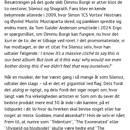
Besætningen på det gode skib Dimmu Borgir er atter blot de
to nestorer, Silenoz og Shagrath. Fans blev en kende
bekymrede allerede i 2009, hvor Simon ’ICS Vortex’ Hestnæs
og Øyvind ’Mustis’ Mustaparta skred, og panikken spredte sig
endnu mere, da Tom ’Galder’ Andersen smuttede i 2024. Ergo
er spørgsmålet, om Dimmu Borgir kan fungere, nu hvor det
kun
er de to, der er tilbage ved roret. I det promomateriale, vi
har modtaget, er der et citat fra Silenoz selv, hvor han
udtaler følgende: '
I know it’s a massive cliché to say this is
our best album. But look at it this way: why would we even
bother doing this if we didn’t feel that way ourselves?'
Når en musiker, der har været gang i så mange år som Silenoz,
udtaler den slags – så er det et
gigantisk
’red flag’. Dels fordi
det
aldrig
er rigtigt, og dels fordi det siger noget om, hvor
langt væk fra virkeligheden artisten er. Som om du laver dit
bedste produkt mere end 30 år inde i din karriere, på et
tidspunkt i dit liv hvor du hverken skal bevise noget eller har
noget at miste. Goddaw, mand økseskaft! Hvis de selv er nået
frem til, at numre som ”Tridentum”, ”The Exonerated” eller
”Ulvgjeld og blodsodel” skulle være bedre end ”The