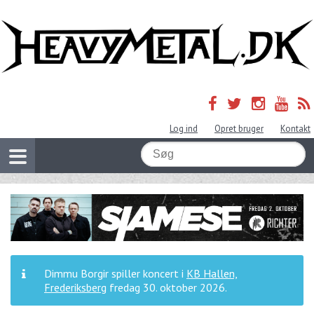
Log ind
Opret bruger
Kontakt
Dimmu Borgir spiller koncert i
KB Hallen,
Frederiksberg
fredag 30. oktober 2026
.