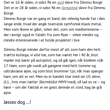
Det er 16 år siden, vi sidst fik en
god
skive fra Dimmu Borgir.
Det er er 28 år siden, vi sidst fik en
fantastisk
skive fra Dimmu
Borgir.
Dimmu Borgir var en gang et band, der virkelig havde fat i den
lange ende, hvad der angik teatralsk symfonisk black metal.
Men som årene er gået, virker det, som om medlemmerne –
der i øvrigt også er faldet fra som fluer – virker mindre og
mindre interesserede i at holde projektet i live.
Dimmu Borgir minder derfor mest af alt som ham den helt
trætte kollega, vi alle har, som har været her i 40 år, blot
møder ind, kører på autopilot, og så går igen, når klokken slår
17. Ham, som går rundt på gangene med helt tomme og
udtryksløse øjne, og som blot brummer 'tjo', når man spørger
ham, om alt er vel. Men nu er bandet klar med sin 10. skive,
(11., hvis man tæller
Stormblåst MMV
med), så lad os se – og
høre – om der faktisk er en gnist derinde et sted, bag de grå
øjne.
Jøsses dog …!