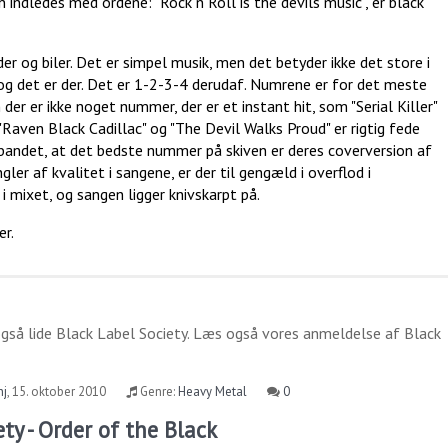
ndledes med ordene: "Rock n Roll is the devils music", er black
er og biler. Det er simpel musik, men det betyder ikke det store i
 og det er der. Det er 1-2-3-4 derudaf. Numrene er for det meste
r er ikke noget nummer, der er et instant hit, som "Serial Killer"
Raven Black Cadillac" og "The Devil Walks Proud" er rigtig fede
bandet, at det bedste nummer på skiven er deres coverversion af
r af kvalitet i sangene, er der til gengæld i overflod i
i mixet, og sangen ligger knivskarpt på.
er.
også lide
Black Label Society
. Læs også vores anmeldelse af
Black
hj
,
15. oktober 2010
Genre:
Heavy Metal
0
ty - Order of the Black