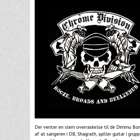
Der venter en slem overraskelse til de Dimmu Bor
af at sangeren i DB, Shagrath, spiller guitar i gru