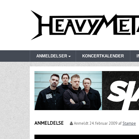
ANMELDELSER
KONCERTKALENDER
ANMELDELSE
Anmeldt
24. februar 2009
af
Stampe