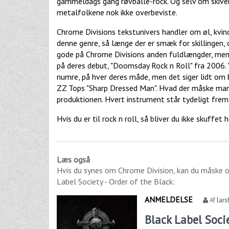
gammeldags gang røvballe-rock. Og selv om skiven i
metalfolkene nok ikke overbeviste.
Chrome Divisions tekstunivers handler om øl, kvind
denne genre, så længe der er smæk for skillingen,
gode på Chrome Divisions anden fuldlængder, men de
på deres debut, "Doomsday Rock n Roll" fra 2006. "
numre, på hver deres måde, men det siger lidt om 
ZZ Tops "Sharp Dressed Man". Hvad der måske mangle
produktionen. Hvert instrument står tydeligt frem 
Hvis du er til rock n roll, så bliver du ikke skuffet h
Læs også
Hvis du synes om
Chrome Division
, kan du måske 
Label Society - Order of the Black
:
ANMELDELSE
Af
lars
Black Label Socie