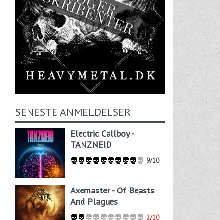
SENESTE ANMELDELSER
Electric Callboy -
TANZNEID
9/10
Axemaster - Of Beasts
And Plagues
2/10