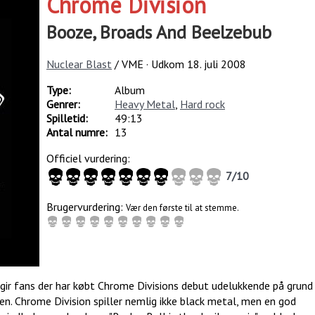
Chrome Division
Booze, Broads And Beelzebub
Nuclear Blast
/ VME · Udkom
18. juli 2008
Type:
Album
Genrer:
Heavy Metal
,
Hard rock
Spilletid:
49:13
Antal numre:
13
Officiel vurdering:
7
/
10
Brugervurdering:
Vær den første til at stemme.
gir fans der har købt Chrome Divisions debut udelukkende på grund
ppen. Chrome Division spiller nemlig ikke black metal, men en god