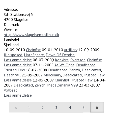
Adresse:
Sdr. Stationsvej 5
4200
Slagelse
Danmark
Website:
http://www.slagelsemusikhus.dk
Landsdel:
Sjælland
10-09-2010
Chainfist
09-04-2010
Artillery
12-09-2009
Illdisposed
,
HateSphere
,
Dawn Of Demise
Læs anmeldelse
06-03-2009
Konkhra
,
Svartsot
,
Chainfist
Læs anmeldelse
07-11-2008
As We Fight
,
Deadicated
,
Trusted Few
16-02-2008
Deadicated
,
Zenith
,
Deadicated
,
Deathfall
21-09-2007
Mercenary
,
Deadicated
,
Trusted Few
Læs anmeldelse
12-05-2007
Chainfist
,
Trusted Few
14-04-
2007
Deadicated
,
Zenith
,
Megalomania 999
23-03-2007
Volbeat
Læs anmeldelse
«
1
2
3
4
5
6