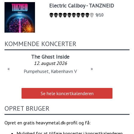
Electric Callboy - TANZNEID
9/10
KOMMENDE KONCERTER
The Ghost Inside
12. august 2026
«
»
Pumpehuset, København V
Se hele koncertkalenderen
OPRET BRUGER
Opret en gratis heavymetal.dk-profil og få:
Mulighed for at tilføje koncerter i koncertkalenderen