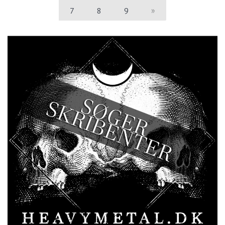
7
8
9
»