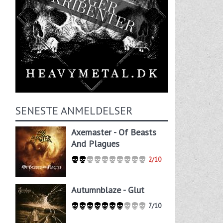
SENESTE ANMELDELSER
Axemaster - Of Beasts
And Plagues
2/10
Autumnblaze - Glut
7/10