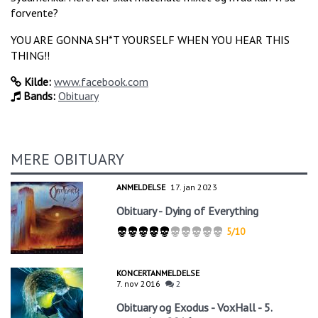
forvente?
YOU ARE GONNA SH*T YOURSELF WHEN YOU HEAR THIS
THING!!
Kilde:
www.facebook.com
Bands:
Obituary
MERE OBITUARY
ANMELDELSE
17. jan 2023
Obituary - Dying of Everything
5/10
KONCERTANMELDELSE
7. nov 2016
2
Obituary og Exodus - VoxHall - 5.