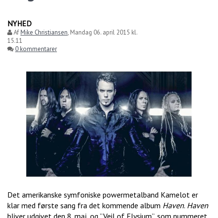
NYHED
Af
Mike Christiansen
,
Mandag 06. april 2015 kl.
15.11
0 kommentarer
Det amerikanske symfoniske powermetalband Kamelot er
klar med første sang fra det kommende album
Haven
.
Haven
bliver udgivet den 8. maj, og ”Veil of Elysium”, som nummeret