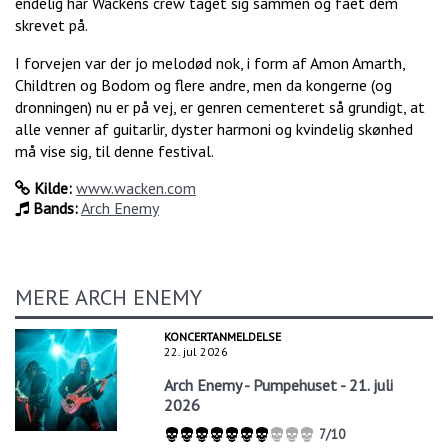
endelig har Wackens crew taget sig sammen og fået dem
skrevet på.
I forvejen var der jo melodød nok, i form af Amon Amarth,
Childtren og Bodom og flere andre, men da kongerne (og
dronningen) nu er på vej, er genren cementeret så grundigt, at
alle venner af guitarlir, dyster harmoni og kvindelig skønhed
må vise sig, til denne festival.
Kilde:
www.wacken.com
Bands:
Arch Enemy
MERE ARCH ENEMY
KONCERTANMELDELSE
22. jul 2026
Arch Enemy - Pumpehuset - 21. juli
2026
7/10