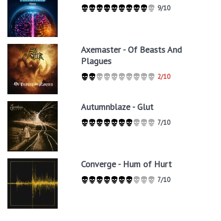
9/10
Axemaster - Of Beasts And
Plagues
2/10
Autumnblaze - Glut
7/10
Converge - Hum of Hurt
7/10