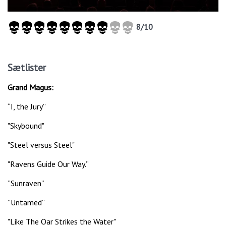
8/10
Sætlister
Grand Magus:
“I, the Jury”
"Skybound"
"Steel versus Steel"
"Ravens Guide Our Way.”
”Sunraven”
”Untamed”
"Like The Oar Strikes the Water"