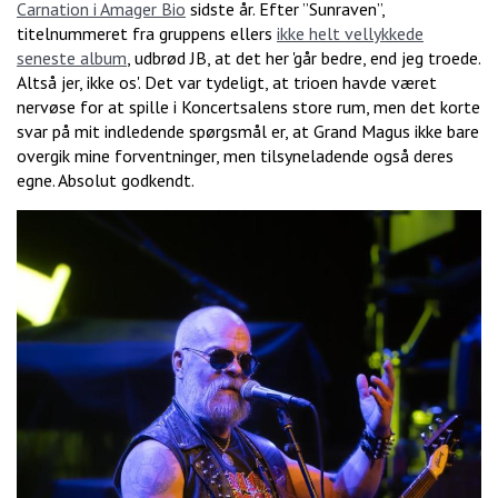
Carnation i Amager Bio
sidste år. Efter ”Sunraven”,
titelnummeret fra gruppens ellers
ikke helt vellykkede
seneste album
, udbrød JB, at det her 'går bedre, end jeg troede.
Altså jer, ikke os'. Det var tydeligt, at trioen havde været
nervøse for at spille i Koncertsalens store rum, men det korte
svar på mit indledende spørgsmål er, at Grand Magus ikke bare
overgik mine forventninger, men tilsyneladende også deres
egne. Absolut godkendt.