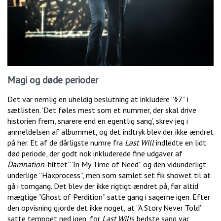
Magi og døde perioder
Det var nemlig en uheldig beslutning at inkludere ”§7” i
sætlisten. ’Det føles mest som et nummer, der skal drive
historien frem, snarere end en egentlig sang’, skrev jeg i
anmeldelsen af albummet, og det indtryk blev der ikke ændret
på her. Et af de dårligste numre fra
Last Will
indledte en lidt
død periode, der godt nok inkluderede fine udgaver af
Damnation
-’hittet’ ”In My Time of Need” og den vidunderligt
underlige ”Häxprocess”, men som samlet set fik showet til at
gå i tomgang. Det blev der ikke rigtigt ændret på, før altid
mægtige ”Ghost of Perdition” satte gang i sagerne igen. Efter
den opvisning gjorde det ikke noget, at “A Story Never Told”
satte tempoet ned igen, for
Last Will
s bedste sang var