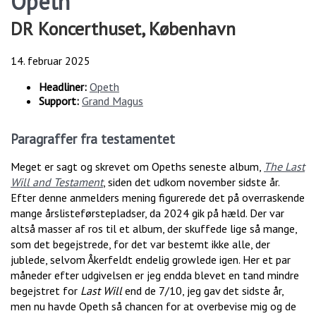
Opeth
DR Koncerthuset, København
14. februar 2025
Headliner:
Opeth
Support:
Grand Magus
Paragraffer fra testamentet
Meget er sagt og skrevet om Opeths seneste album,
The Last
Will and Testament
, siden det udkom november sidste år.
Efter denne anmelders mening figurerede det på overraskende
mange årslisteførstepladser, da 2024 gik på hæld. Der var
altså masser af ros til et album, der skuffede lige så mange,
som det begejstrede, for det var bestemt ikke alle, der
jublede, selvom Åkerfeldt endelig growlede igen. Her et par
måneder efter udgivelsen er jeg endda blevet en tand mindre
begejstret for
Last Will
end de 7/10, jeg gav det sidste år,
men nu havde Opeth så chancen for at overbevise mig og de