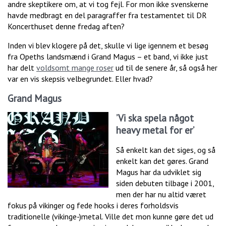
andre skeptikere om, at vi tog fejl. For mon ikke svenskerne
havde medbragt en del paragraffer fra testamentet til DR
Koncerthuset denne fredag aften?
Inden vi blev klogere på det, skulle vi lige igennem et besøg
fra Opeths landsmænd i Grand Magus – et band, vi ikke just
har delt
voldsomt mange roser
ud til de senere år, så også her
var en vis skepsis velbegrundet. Eller hvad?
Grand Magus
’Vi ska spela något
heavy metal for er’
Så enkelt kan det siges, og så
enkelt kan det gøres. Grand
Magus har da udviklet sig
siden debuten tilbage i 2001,
men der har nu altid været
fokus på vikinger og fede hooks i deres forholdsvis
traditionelle (vikinge-)metal. Ville det mon kunne gøre det ud