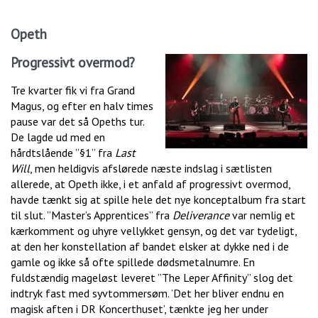
Opeth
Progressivt overmod?
Tre kvarter fik vi fra Grand
Magus, og efter en halv times
pause var det så Opeths tur.
De lagde ud med en
hårdtslående ”§1” fra
Last
Will
, men heldigvis afslørede næste indslag i sætlisten
allerede, at Opeth ikke, i et anfald af progressivt overmod,
havde tænkt sig at spille hele det nye konceptalbum fra start
til slut. ”Master’s Apprentices” fra
Deliverance
var nemlig et
kærkomment og uhyre vellykket gensyn, og det var tydeligt,
at den her konstellation af bandet elsker at dykke ned i de
gamle og ikke så ofte spillede dødsmetalnumre. En
fuldstændig mageløst leveret ”The Leper Affinity” slog det
indtryk fast med syvtommersøm. ’Det her bliver endnu en
magisk aften i DR Koncerthuset’, tænkte jeg her under