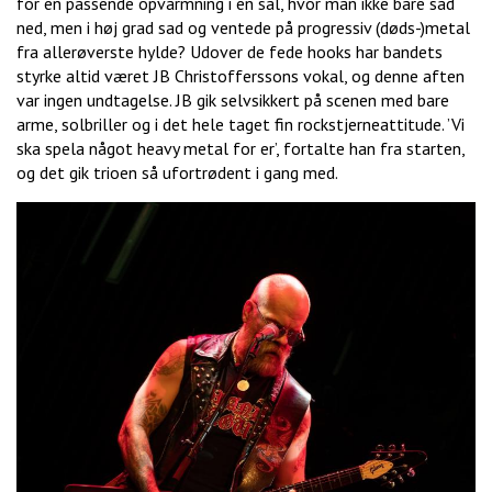
for en passende opvarmning i en sal, hvor man ikke bare sad
ned, men i høj grad sad og ventede på progressiv (døds-)metal
fra allerøverste hylde? Udover de fede hooks har bandets
styrke altid været JB Christofferssons vokal, og denne aften
var ingen undtagelse. JB gik selvsikkert på scenen med bare
arme, solbriller og i det hele taget fin rockstjerneattitude. ’Vi
ska spela något heavy metal for er’, fortalte han fra starten,
og det gik trioen så ufortrødent i gang med.