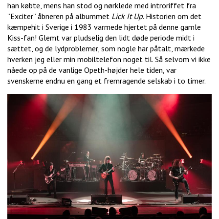
han købte, mens han stod og nørklede med introriffet fra
”Exciter” åbneren på albummet
Lick It Up
. Historien om det
kæmpehit i Sverige i 1983 varmede hjertet på denne gamle
Kiss-fan! Glemt var pludselig den lidt døde periode midt i
sættet, og de lydproblemer, som nogle har påtalt, mærkede
hverken jeg eller min mobiltelefon noget til. Så selvom vi ikke
nåede op på de vanlige Opeth-højder hele tiden, var
svenskerne endnu en gang et fremragende selskab i to timer.