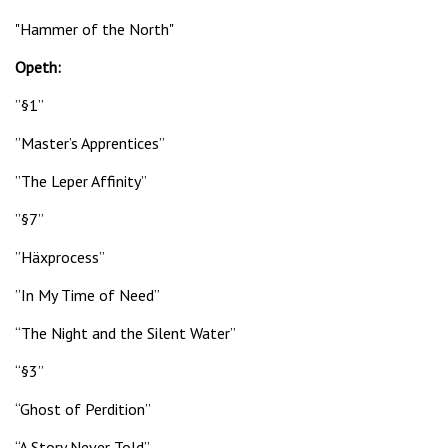
"Hammer of the North"
Opeth:
”§1”
”Master’s Apprentices”
”The Leper Affinity”
”§7”
”Häxprocess”
”In My Time of Need”
“The Night and the Silent Water”
“§3”
“Ghost of Perdition”
“A Story Never Told”