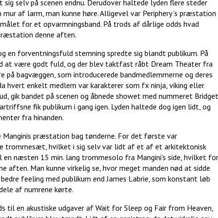
t sig selv på scenen endnu. Derudover haltede lyden flere steder
n mur af larm, man kunne høre. Alligevel var Periphery ’s præstation
er målet for et opvarmningsband. På trods af dårlige odds hvad
 præstation denne aften.
, og en forventningsfuld stemning spredte sig blandt publikum. På
d at være godt fuld, og der blev taktfast råbt Dream Theater fra
t køre på bagvæggen, som introducerede bandmedlemmerne og deres
 da hvert enkelt medlem var karakterer som fx ninja, viking eller
ede ud, gik bandet på scenen og åbnede showet med nummeret Bridge
triffsne fik publikum i gang igen. Lyden haltede dog igen lidt, og
menter fra hinanden.
 Manginis præstation bag tønderne. For det første var
rommesæt, hvilket i sig selv var lidt af et af et arkitektonisk
l en næsten 15 min. lang trommesolo fra Mangini’s side, hvilket fo
e aften. Man kunne virkelig se, hvor meget manden nød at sidde
n bedre feeling med publikum end James Labrie, som konstant løb
 dele af numrene kørte.
 til en akustiske udgaver af Wait for Sleep og Fair from Heaven,