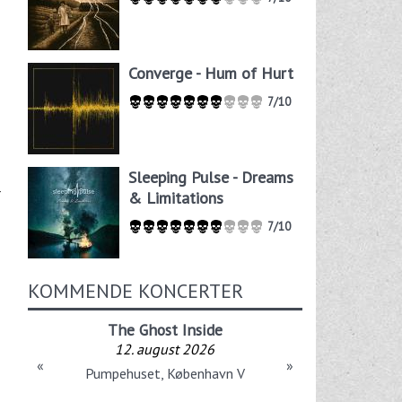
Converge - Hum of Hurt
7/10
Sleeping Pulse - Dreams
r
& Limitations
7/10
KOMMENDE KONCERTER
The Ghost Inside
12. august 2026
«
»
Pumpehuset, København V