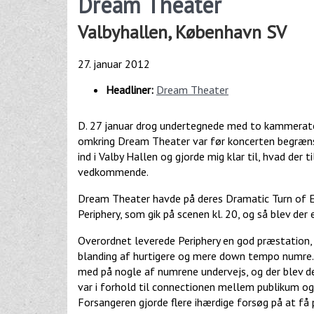
Dream Theater
Valbyhallen, København SV
27. januar 2012
Headliner:
Dream Theater
D. 27 januar drog undertegnede med to kammerater 
omkring Dream Theater var før koncerten begrænset
ind i Valby Hallen og gjorde mig klar til, hvad de
vedkommende.
Dream Theater havde på deres Dramatic Turn of E
Periphery, som gik på scenen kl. 20, og så blev der 
Overordnet leverede Periphery en god præstation, f
blanding af hurtigere og mere down tempo numre. 
med på nogle af numrene undervejs, og der blev de
var i forhold til connectionen mellem publikum og 
Forsangeren gjorde flere ihærdige forsøg på at få 