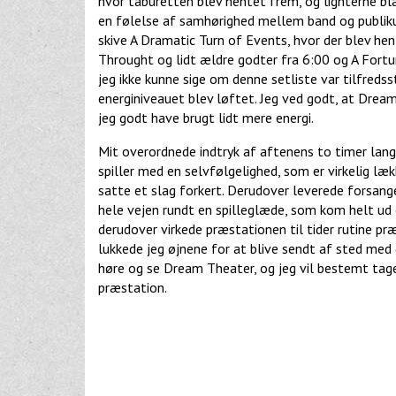
hvor taburetten blev hentet frem, og lighterne bla
en følelse af samhørighed mellem band og publik
skive A Dramatic Turn of Events, hvor der blev hen
Throught og lidt ældre godter fra 6:00 og A Fortun
jeg ikke kunne sige om denne setliste var tilfredss
energiniveauet blev løftet. Jeg ved godt, at Drea
jeg godt have brugt lidt mere energi.
Mit overordnede indtryk af aftenens to timer lang
spiller med en selvfølgelighed, som er virkelig læk
satte et slag forkert. Derudover leverede forsang
hele vejen rundt en spilleglæde, som kom helt ud 
derudover virkede præstationen til tider rutine pr
lukkede jeg øjnene for at blive sendt af sted med
høre og se Dream Theater, og jeg vil bestemt tage 
præstation.