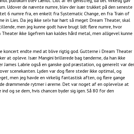
ndt publikum blev tændt. Lidt af en genistreg, da det virkelig gav
um. Udover de nævnte numre, blev der især trukket på den seneste
tet 6 numre fra, en enkelt fra Systematic Change, en fra Train of
e in Lies. Da jeg ikke selv har hørt så meget Dream Theater, skal
tillende, men jeg kunne godt have brugt lidt flere numre, hvor
m Theater ikke ligefrem kan kaldes hård metal, men alligevel kunne
e koncert endte med at blive rigtig god. Gutterne i Dream Theater
ker at opleve. Især Mangini brillerede bag tønderne, da han ikke
er James Labrie også en ganske god præstation, og generelt var de
over scenekanten. Lyden var dog flere steder ikke optimal, og
æget, men jeg havde en virkelig fantastisk aften, og flere gange
 de drømmende rytmer i ørerne. Det var noget af en oplevelse at
ind og se dem, hvis chancen byder sig igen. Så 80 for den