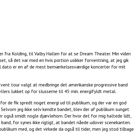
fra Kolding, til Valby Hallen for at se Dream Theater. Min viden
, så det var med en hvis portion usikker forventning, at jeg gik
r til dato er en af de mest bemærkelsesværdige koncerter for mit
vent tour valgt at medbringe det amerikanske progressive band
ellers lukket op for slusserne til 45 min. energifyldt metal.
or de fik spredt noget energi ud til publikum, og der var en god
Selvom jeg ikke selv kendte bandet, blev der af publikum sunget
r også smidt nogle djævlehorn. Der hvor det for mig haltede lidt,
band, for synes ikke rigtigt, at bandet nåede udover scenekanten.
publikum med, og det virkede da også til tider, men jeg stod tilbage