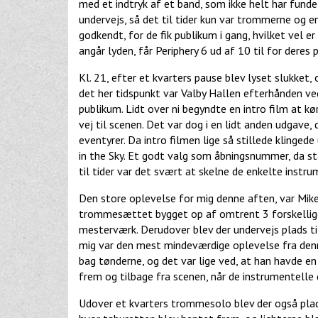
med et indtryk af et band, som ikke helt har funde
undervejs, så det til tider kun var trommerne og e
godkendt, for de fik publikum i gang, hvilket vel 
angår lyden, får Periphery 6 ud af 10 til for deres
Kl. 21, efter et kvarters pause blev lyset slukket
det her tidspunkt var Valby Hallen efterhånden ve
publikum. Lidt over ni begyndte en intro film a
vej til scenen. Det var dog i en lidt anden udgave,
eventyrer. Da intro filmen lige så stillede kling
in the Sky. Et godt valg som åbningsnummer, da star
til tider var det svært at skelne de enkelte instru
Den store oplevelse for mig denne aften, var Mike
trommesættet bygget op af omtrent 3 forskellige t
mesterværk. Derudover blev der undervejs plads ti
mig var den mest mindeværdige oplevelse fra denn
bag tønderne, og det var lige ved, at han havde e
frem og tilbage fra scenen, når de instrumentelle
Udover et kvarters trommesolo blev der også plads