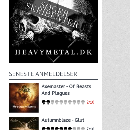
t
SENESTE ANMELDELSER
Axemaster - Of Beasts
And Plagues
r
2/10
Autumnblaze - Glut
7/10