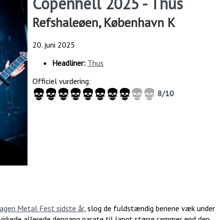
Copenhell 2025 - Thus
Refshaleøen, København K
20. juni 2025
Headliner:
Thus
Officiel vurdering:
8/10
gen Metal Fest sidste år
, slog de fuldstændig benene væk under
rkede allerede dengang parate til langt større rammer end den