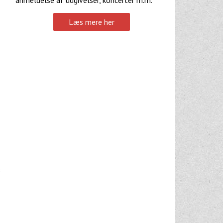
Læs mere her
b