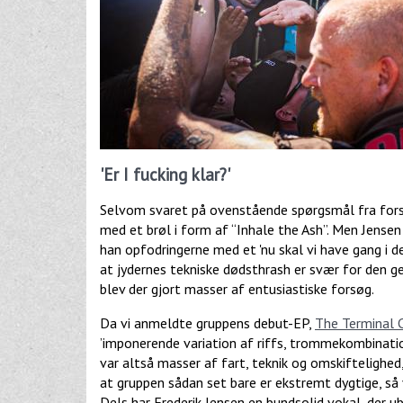
'Er I fucking klar?'
Selvom svaret på ovenstående spørgsmål fra forsan
med et brøl i form af “Inhale the Ash”. Men Jensen
han opfodringerne med et 'nu skal vi have gang i 
at jydernes tekniske dødsthrash er svær for den g
blev der gjort masser af entusiastiske forsøg.
Da vi anmeldte gruppens debut-EP,
The Terminal C
’imponerende variation af riffs, trommekombinatione
var altså masser af fart, teknik og omskiftelighe
at gruppen sådan set bare er ekstremt dygtige, så v
Dels har Frederik Jensen en bundsolid vokal, der 