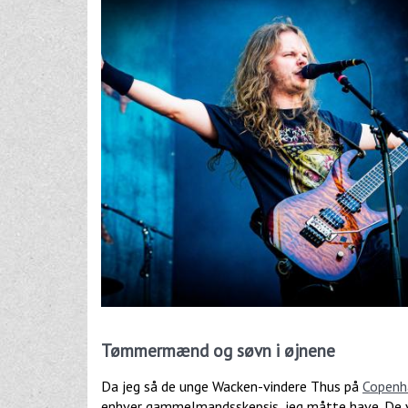
Tømmermænd og søvn i øjnene
Da jeg så de unge Wacken-vindere Thus på
Copenha
enhver gammelmandsskepsis, jeg måtte have. De vi