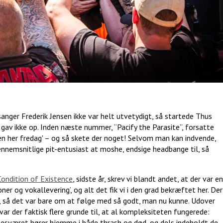
ger Frederik Jensen ikke var helt utvetydigt, så startede Thus
 gav ikke op. Inden næste nummer, “Pacify the Parasite”, forsatte
den her fredag' – og så skete der noget! Selvom man kan indvende,
ennemsnitlige pit-entusiast at moshe, endsige headbange til, så
ondition of Existence
, sidste år, skrev vi blandt andet, at der var en
r og vokallevering’, og alt det fik vi i den grad bekræftet her. Der
d, så det var bare om at følge med så godt, man nu kunne. Udover
ar der faktisk flere grunde til, at al kompleksiteten fungerede:
ubesværet hører hjemme i både thrash og død, og dels indeholdt de