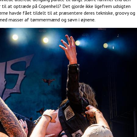
r til at optræde på Copenhell? Det gjorde ikke ligefrem udsigten
erne havde fået tildelt til at præsentere deres tekniske, groovy og
m med masser af tømmermænd og søvn i øjnene.