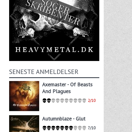
SENESTE ANMELDELSER
Axemaster - Of Beasts
And Plagues
2/10
Autumnblaze - Glut
7/10