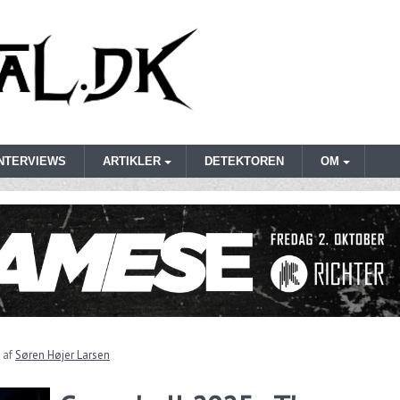
INTERVIEWS
ARTIKLER
DETEKTOREN
OM
af
Søren Højer Larsen