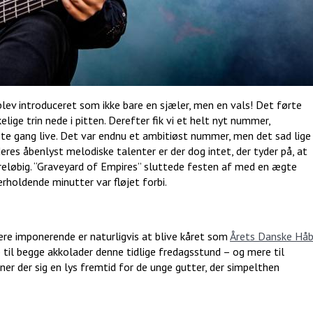
blev introduceret som ikke bare en sjæler, men en vals! Det førte
lige trin nede i pitten. Derefter fik vi et helt nyt nummer,
ste gang live. Det var endnu et ambitiøst nummer, men det sad lige
eres åbenlyst melodiske talenter er der dog intet, der tyder på, at
reløbig. “Graveyard of Empires” sluttede festen af med en ægte
rholdende minutter var fløjet forbi.
re imponerende er naturligvis at blive kåret som
Årets Danske Hå
til begge akkolader denne tidlige fredagsstund – og mere til
ner der sig en lys fremtid for de unge gutter, der simpelthen