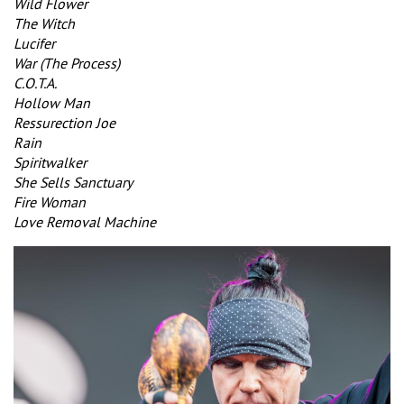
Wild Flower
The Witch
Lucifer
War (The Process)
C.O.T.A.
Hollow Man
Ressurection Joe
Rain
Spiritwalker
She Sells Sanctuary
Fire Woman
Love Removal Machine