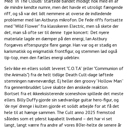
Med ”In The Clouds" startede bandet modigt nok med en af
de mindre kendte numre, men det havde et utroligt fængende
riff, og så var det lidt nemmere at overse de indledende
problemer med Ian Astburys mikrofon. De fede riffs fortsatte
med "Wild Flower" fra klassikeren Electric, men så skete der
det, man så ofte ser til denne type koncert: Det nyere
materiale lagde en dæmper på den energi, Ian Astbury
forgæves efterspurgte flere gange. Han var og er stadig en
karismatisk og enigmatisk frontfigur, og stemmen lød også
tip-top, men den fælles energi udeblev.
Selv ikke en ellers solidt leveret "C.O.T.A” (eller "Communion of
the Animals") fra de helt tidlige Death Cult-dage løftede
stemningen nævneværdigt. Ej heller den groovy ”Hollow Man”
fra gennembruddet Love skabte den ønskede reaktion.
Bortset fra et ikkeeksisterende sceneshow spillede det meste
ellers. Billy Duffy gjorde sin sædvanlige guitar hero-figur, og
’de nye’ drenge i kulten gjorde et solidt arbejde for at få det
hele til at hænge sammen. The Cult anno 2025 fremstod
således som et yderst kapabelt liveband – det har vi set
langt, langt værre fra andre af vores 80’er-helte de senere år