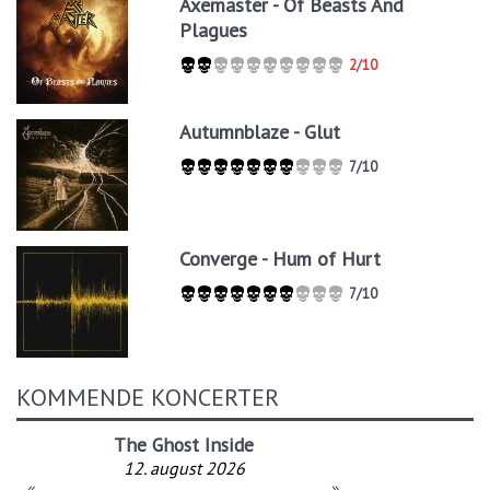
Axemaster - Of Beasts And
Plagues
2/10
Autumnblaze - Glut
7/10
Converge - Hum of Hurt
7/10
KOMMENDE KONCERTER
The Ghost Inside
12. august 2026
«
»