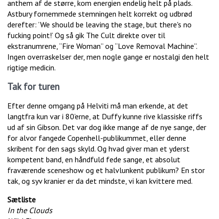
anthem af de større, kom energien endelig helt på plads.
Astbury fornemmede stemningen helt korrekt og udbrød
derefter: ’We should be leaving the stage, but there's no
fucking point!’ Og så gik The Cult direkte over til
ekstranumrene, “Fire Woman” og “Love Removal Machine”.
Ingen overraskelser der, men nogle gange er nostalgi den helt
rigtige medicin.
Tak for turen
Efter denne omgang på Helviti må man erkende, at det
langtfra kun var i 80’erne, at Duffy kunne rive klassiske riffs
ud af sin Gibson. Det var dog ikke mange af de nye sange, der
for alvor fangede Copenhell-publikummet, eller denne
skribent for den sags skyld. Og hvad giver man et yderst
kompetent band, en håndfuld fede sange, et absolut
fraværende sceneshow og et halvlunkent publikum? En stor
tak, og syv kranier er da det mindste, vi kan kvittere med.
Sætliste
In the Clouds