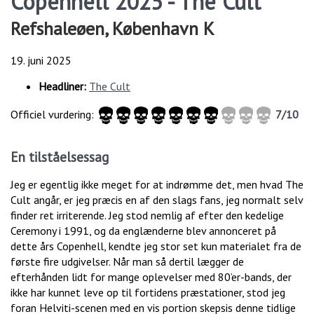
Copenhell 2025 - The Cult
Refshaleøen, København K
19. juni 2025
Headliner:
The Cult
Officiel vurdering:
7/10
En tilståelsessag
Jeg er egentlig ikke meget for at indrømme det, men hvad The
Cult angår, er jeg præcis en af den slags fans, jeg normalt selv
finder ret irriterende. Jeg stod nemlig af efter den kedelige
Ceremony i 1991, og da englænderne blev annonceret på
dette års Copenhell, kendte jeg stor set kun materialet fra de
første fire udgivelser. Når man så dertil lægger de
efterhånden lidt for mange oplevelser med 80’er-bands, der
ikke har kunnet leve op til fortidens præstationer, stod jeg
foran Helviti-scenen med en vis portion skepsis denne tidlige