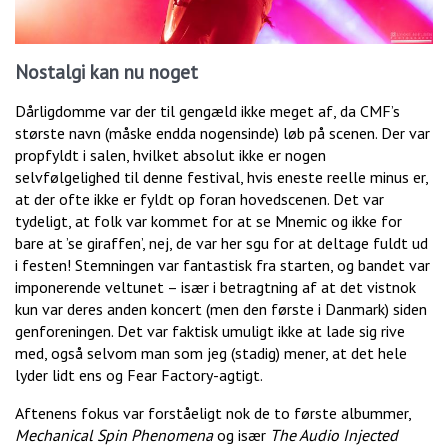
Nostalgi kan nu noget
Dårligdomme var der til gengæld ikke meget af, da CMF’s
største navn (måske endda nogensinde) løb på scenen. Der var
propfyldt i salen, hvilket absolut ikke er nogen
selvfølgelighed til denne festival, hvis eneste reelle minus er,
at der ofte ikke er fyldt op foran hovedscenen. Det var
tydeligt, at folk var kommet for at se Mnemic og ikke for
bare at ’se giraffen’, nej, de var her sgu for at deltage fuldt ud
i festen! Stemningen var fantastisk fra starten, og bandet var
imponerende veltunet – især i betragtning af at det vistnok
kun var deres anden koncert (men den første i Danmark) siden
genforeningen. Det var faktisk umuligt ikke at lade sig rive
med, også selvom man som jeg (stadig) mener, at det hele
lyder lidt ens og Fear Factory-agtigt.
Aftenens fokus var forståeligt nok de to første albummer,
Mechanical Spin Phenomena
og især
The Audio Injected