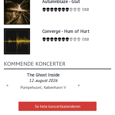
Autumnblaze - Glut
7/10
Converge - Hum of Hurt
7/10
KOMMENDE KONCERTER
The Ghost Inside
12. august 2026
«
»
Pumpehuset, København V
Se hele koncertkalenderen