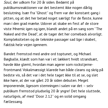
Soul,
der udkom for 20 år siden. Bedømt på
publikumsreaktionen var det bestemt ikke nogen dårlig
beslutning. Især fra ”Ghost” og frem var der konstant gang i
pitten, og at det her betød noget særligt for de fleste, kunne
man i den grad mærke. Udover at skabe en fest af de store
viste Mnemic igen og igen, blandt andet på en sang som ”The
Naked and the Dead”, at de tager det her comeback alvorligt.
Kompleksiteten og de tekniske passager sad lige i skabet,
faktisk hele vejen igennem.
Bandet fremstod med andre ord toptunet, og Michael
Bøgballe, klædt som han var i et lækkert hvidt strandsæt,
havde ikke glemt, hvordan man agerer som rockstjerne-
frontmand. Vokalmæssigt klarede han både cleans og skrig på
bedste vis, så det var i det hele taget ikke til at se, og slet
ikke høre, at der var gået 20 år siden debuten. Meget
imponerende, ligesom stemningen i salen var det – selv
publikum fremstod pludselig 20 år yngre! Det hele sluttede,
naturligvis, af med ”Door 2.12” og en solid omgang
fællessang.