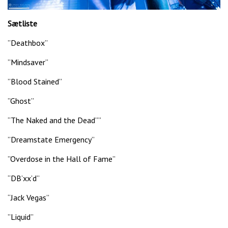
Sætliste
”Deathbox”
”Mindsaver”
”Blood Stained”
”Ghost”
“The Naked and the Dead””
”Dreamstate Emergency”
”Overdose in the Hall of Fame”
“DB’xx’d”
“Jack Vegas”
”Liquid”