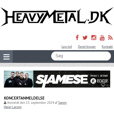
Log ind
Opret bruger
Kontakt
KONCERTANMELDELSE
Anmeldt den
15. september 2024
af
Søren
Højer Larsen