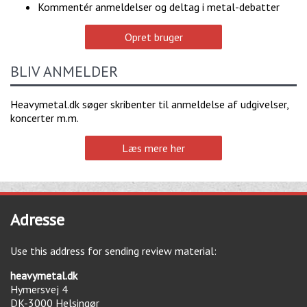
Kommentér anmeldelser og deltag i metal-debatter
Opret bruger
BLIV ANMELDER
Heavymetal.dk søger skribenter til anmeldelse af udgivelser,
koncerter m.m.
Læs mere her
Adresse
Use this address for sending review material:
heavymetal.dk
Hymersvej 4
DK-3000
Helsingør