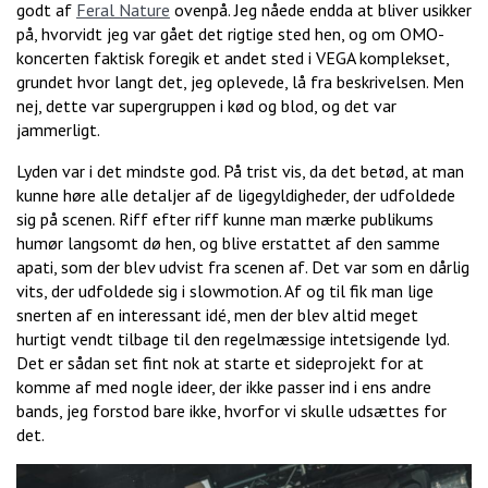
godt af
Feral Nature
ovenpå. Jeg nåede endda at bliver usikker
på, hvorvidt jeg var gået det rigtige sted hen, og om OMO-
koncerten faktisk foregik et andet sted i VEGA komplekset,
grundet hvor langt det, jeg oplevede, lå fra beskrivelsen. Men
nej, dette var supergruppen i kød og blod, og det var
jammerligt.
Lyden var i det mindste god. På trist vis, da det betød, at man
kunne høre alle detaljer af de ligegyldigheder, der udfoldede
sig på scenen. Riff efter riff kunne man mærke publikums
humør langsomt dø hen, og blive erstattet af den samme
apati, som der blev udvist fra scenen af. Det var som en dårlig
vits, der udfoldede sig i slowmotion. Af og til fik man lige
snerten af en interessant idé, men der blev altid meget
hurtigt vendt tilbage til den regelmæssige intetsigende lyd.
Det er sådan set fint nok at starte et sideprojekt for at
komme af med nogle ideer, der ikke passer ind i ens andre
bands, jeg forstod bare ikke, hvorfor vi skulle udsættes for
det.