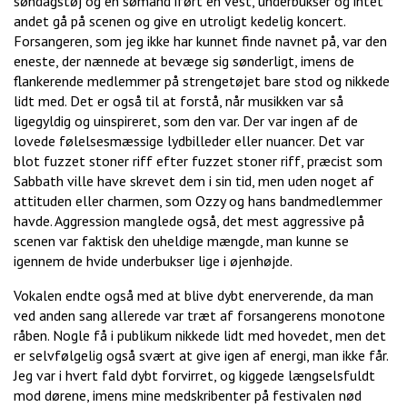
søndagstøj og en sømand iført en vest, underbukser og intet
andet gå på scenen og give en utroligt kedelig koncert.
Forsangeren, som jeg ikke har kunnet finde navnet på, var den
eneste, der nænnede at bevæge sig sønderligt, imens de
flankerende medlemmer på strengetøjet bare stod og nikkede
lidt med. Det er også til at forstå, når musikken var så
ligegyldig og uinspireret, som den var. Der var ingen af de
lovede følelsesmæssige lydbilleder eller nuancer. Det var
blot fuzzet stoner riff efter fuzzet stoner riff, præcist som
Sabbath ville have skrevet dem i sin tid, men uden noget af
attituden eller charmen, som Ozzy og hans bandmedlemmer
havde. Aggression manglede også, det mest aggressive på
scenen var faktisk den uheldige mængde, man kunne se
igennem de hvide underbukser lige i øjenhøjde.
Vokalen endte også med at blive dybt enerverende, da man
ved anden sang allerede var træt af forsangerens monotone
råben. Nogle få i publikum nikkede lidt med hovedet, men det
er selvfølgelig også svært at give igen af energi, man ikke får.
Jeg var i hvert fald dybt forvirret, og kiggede længselsfuldt
mod dørene, imens mine medskribenter på festivalen nød