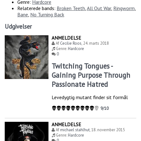
Genre:
Hardcore
Relaterede bands:
Broken Teeth
,
All Out War
,
Ringworm
,
Bane
,
No Turning Back
Udgivelser
ANMELDELSE
Af
Cecilie Roos
,
24. marts 2018
Genre:
Hardcore
0
Twitching Tongues -
Gaining Purpose Through
Passionate Hatred
Levedygtig mutant finder sit formål
9/10
ANMELDELSE
Af
michael stahlhut
,
18. november 2015
Genre:
Hardcore
0