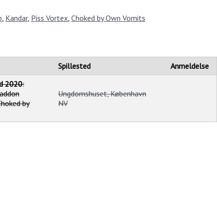
b
,
Kandar
,
Piss Vortex
,
Choked by Own Vomits
Spillested
Anmeldelse
nd 2020
:
baddon
Ungdomshuset, København
Choked by
NV