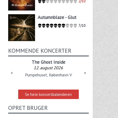
2/10
Autumnblaze - Glut
7/10
KOMMENDE KONCERTER
The Ghost Inside
12. august 2026
«
»
Pumpehuset, København V
Se hele koncertkalenderen
OPRET BRUGER