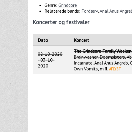
Genre:
Grindcore
Relaterede bands:
Fordærv
,
Anal Anus Angre
Koncerter og festivaler
Dato
Koncert
The Grindcore Family Weeke
02-10-2020
Brainwasher, Doomsisters, A
-
03-10-
Incarnate, Anal Anus Angreb, 
2020
Own Vomits, m.fl.
AFLYST