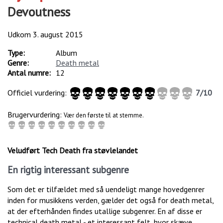
Devoutness
Udkom
3. august 2015
Type:
Album
Genre:
Death metal
Antal numre:
12
Officiel vurdering:
7
/
10
Brugervurdering:
Vær den første til at stemme.
Veludført Tech Death fra støvlelandet
En rigtig interessant subgenre
Som det er tilfældet med så uendeligt mange hovedgenrer
inden for musikkens verden, gælder det også for death metal,
at der efterhånden findes utallige subgenrer. En af disse er
technical death metal - et interessant felt, hvor skæve