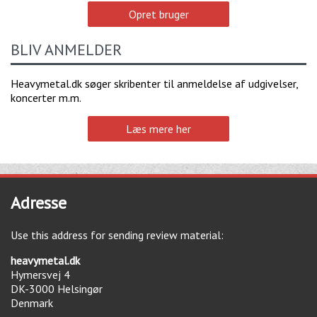
Opret bruger
BLIV ANMELDER
Heavymetal.dk søger skribenter til anmeldelse af udgivelser,
koncerter m.m.
Læs mere her
Adresse
Use this address for sending review material:
heavymetal.dk
Hymersvej 4
DK-3000
Helsingør
Denmark