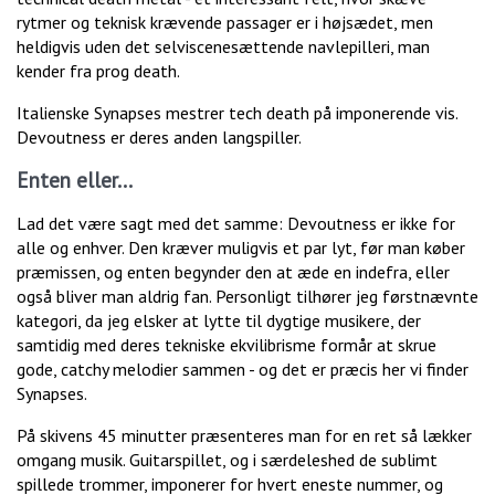
rytmer og teknisk krævende passager er i højsædet, men
heldigvis uden det selviscenesættende navlepilleri, man
kender fra prog death.
Italienske Synapses mestrer tech death på imponerende vis.
Devoutness er deres anden langspiller.
Enten eller...
Lad det være sagt med det samme: Devoutness er ikke for
alle og enhver. Den kræver muligvis et par lyt, før man køber
præmissen, og enten begynder den at æde en indefra, eller
også bliver man aldrig fan. Personligt tilhører jeg førstnævnte
kategori, da jeg elsker at lytte til dygtige musikere, der
samtidig med deres tekniske ekvilibrisme formår at skrue
gode, catchy melodier sammen - og det er præcis her vi finder
Synapses.
På skivens 45 minutter præsenteres man for en ret så lækker
omgang musik. Guitarspillet, og i særdeleshed de sublimt
spillede trommer, imponerer for hvert eneste nummer, og