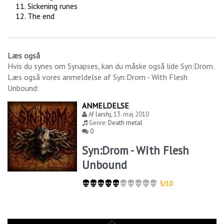
Sickening runes
The end
Læs også
Hvis du synes om
Synapses
, kan du måske også lide
Syn:Drom
.
Læs også vores anmeldelse af
Syn:Drom - With Flesh
Unbound
:
ANMELDELSE
Af
larshj
,
13. maj 2010
Genre:
Death metal
0
Syn:Drom - With Flesh
Unbound
5/10