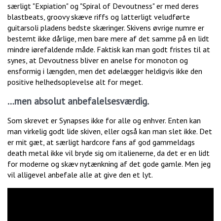
særligt "Expiation" og "Spiral of Devoutness" er med deres
blastbeats, groovy skæve riffs og latterligt veludførte
guitarsoli pladens bedste skæringer. Skivens øvrige numre er
bestemt ikke dårlige, men bare mere af det samme på en lidt
mindre iørefaldende måde. Faktisk kan man godt fristes til at
synes, at Devoutness bliver en anelse for monoton og
ensformig i længden, men det ødelægger heldigvis ikke den
positive helhedsoplevelse alt for meget.
…men absolut anbefalelsesværdig.
Som skrevet er Synapses ikke for alle og enhver. Enten kan
man virkelig godt lide skiven, eller også kan man slet ikke. Det
er mit gæt, at særligt hardcore fans af god gammeldags
death metal ikke vil bryde sig om italienerne, da det er en lidt
for moderne og skæv nytænkning af det gode gamle. Men jeg
vil alligevel anbefale alle at give den et lyt.