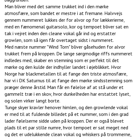
Man bliver med det samme trukket ind i den mørke
atmosfære, som bandet er mestre i at fremane. Halvvejs
gennem nummeret lukkes der for alvor op for lækkerierne,
med en fænomenal guitarsolo, kor og tempoet bliver sat en
tak i vejret inden den cleane vokal går ind og erstatter
growlen, som så igen får overtaget sidst i nummeret.
Med næste nummer "Wind Torn" bliver gåsehuden for alvor
trukket frem på kroppen. De lange sørgmodige riffs nummeret
indledes med, skaber en stemning som er perfekt til det
mørke og den kulde der indhyller landet i øjeblikket. Hvor
Norge har blackmetallen til at fange den triste atmosfære,
har vi i DK Saturnus til at fange den mørke sindsstemning som
præger denne årstid. Man får en følelse af at stå under et
gammelt træ i en skov, hvor dunkelheden har erstattet lyset,
og solen virker langt borte.
Tunge skyer kravler henover himlen, og den growlende vokal
er med til at fuldende billedet på et nummer, som i den grad
lader følelserne sidde uden på kroppen. Der er også blevet
plads til et par stille numre, hvor tempoet er sat meget ned
og det er udelukkende clean vokal og whiskers på trommerne,