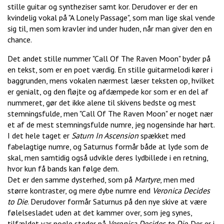
stille guitar og syntheziser samt kor. Derudover er der en
kvindelig vokal på "A Lonely Passage", som man lige skal vende
sig til, men som kravler ind under huden, når man giver den en
chance.
Det andet stille nummer "Call Of The Raven Moon" byder på
en tekst, som er en poet værdig. En stille guitarmelodi kører i
baggrunden, mens vokalen nærmest læser teksten op, hvilket
er genialt, og den fløjte og afdæmpede kor som er en del af
nummeret, gør det ikke alene til skivens bedste og mest
stemningsfulde, men "Call Of The Raven Moon" er noget nær
et af de mest stemningsfulde numre, jeg nogensinde har hørt.
I det hele taget er
Saturn In Ascension
spækket med
fabelagtige numre, og Saturnus formår både at lyde som de
skal, men samtidig også udvikle deres lydbillede i en retning,
hvor kun få bands kan følge dem.
Det er den samme dysterhed, som på
Martyre
, men med
større kontraster, og mere dybe numre end
Veronica Decides
to Die
. Derudover formår Saturnus på den nye skive at være
følelsesladet uden at det kammer over, som jeg synes,
tilfældet var nogle steder på
Veronica Decides to Die
. Der er i