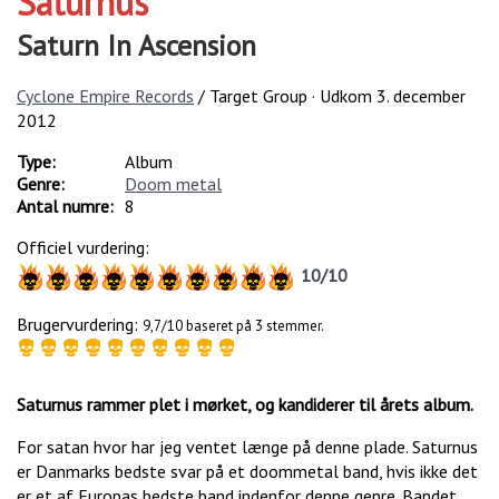
Saturnus
Saturn In Ascension
Cyclone Empire Records
/ Target Group · Udkom
3. december
2012
Type:
Album
Genre:
Doom metal
Antal numre:
8
Officiel vurdering:
10
/
10
Brugervurdering:
9,7/10 baseret på 3 stemmer.
Saturnus rammer plet i mørket, og kandiderer til årets album.
For satan hvor har jeg ventet længe på denne plade. Saturnus
er Danmarks bedste svar på et doommetal band, hvis ikke det
er et af Europas bedste band indenfor denne genre. Bandet