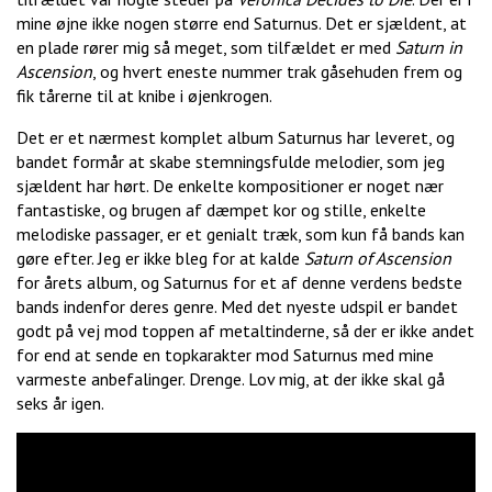
mine øjne ikke nogen større end Saturnus. Det er sjældent, at
en plade rører mig så meget, som tilfældet er med
Saturn in
Ascension
, og hvert eneste nummer trak gåsehuden frem og
fik tårerne til at knibe i øjenkrogen.
Det er et nærmest komplet album Saturnus har leveret, og
bandet formår at skabe stemningsfulde melodier, som jeg
sjældent har hørt. De enkelte kompositioner er noget nær
fantastiske, og brugen af dæmpet kor og stille, enkelte
melodiske passager, er et genialt træk, som kun få bands kan
gøre efter. Jeg er ikke bleg for at kalde
Saturn of Ascension
for årets album, og Saturnus for et af denne verdens bedste
bands indenfor deres genre. Med det nyeste udspil er bandet
godt på vej mod toppen af metaltinderne, så der er ikke andet
for end at sende en topkarakter mod Saturnus med mine
varmeste anbefalinger. Drenge. Lov mig, at der ikke skal gå
seks år igen.