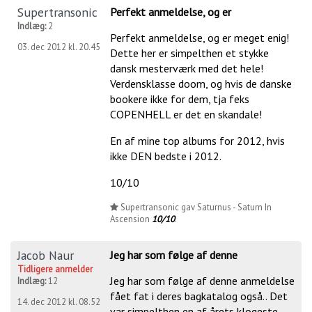
Supertransonic
Perfekt anmeldelse, og er
Indlæg:
2
Perfekt anmeldelse, og er meget enig!
03. dec 2012 kl. 20.45
Dette her er simpelthen et stykke
dansk mesterværk med det hele!
Verdensklasse doom, og hvis de danske
bookere ikke for dem, tja feks
COPENHELL er det en skandale!
En af mine top albums for 2012, hvis
ikke DEN bedste i 2012.
10/10
Supertransonic gav Saturnus - Saturn In
Ascension
10/10
.
Jacob Naur
Jeg har som følge af denne
Tidligere anmelder
Jeg har som følge af denne anmeldelse
Indlæg:
12
fået fat i deres bagkatalog også.. Det
14. dec 2012 kl. 08.52
var simpelthen en af årets klogeste