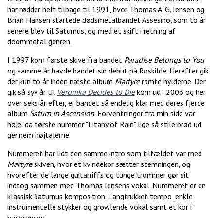
har rødder helt tilbage til 1991, hvor Thomas A. G. Jensen og
Brian Hansen startede dødsmetalbandet Assesino, som to år
senere blev til Saturnus, og med et skift i retning af
doommetal genren.
I 1997 kom første skive fra bandet
Paradise Belongs to You
og samme år havde bandet sin debut på Roskilde. Herefter gik
der kun to år inden næste album
Martyre
ramte hylderne. Der
gik så syv år til
Veronika Decides to Die
kom ud i 2006 og her
over seks år efter, er bandet så endelig klar med deres fjerde
album
Saturn in Ascension
. Forventninger fra min side var
høje, da første nummer "Litany of Rain" lige så stile brød ud
gennem højtalerne.
Nummeret har lidt den samme intro som tilfældet var med
Martyre
skiven, hvor et kvindekor sætter stemningen, og
hvorefter de lange guitarriffs og tunge trommer gør sit
indtog sammen med Thomas Jensens vokal. Nummeret er en
klassisk Saturnus komposition. Langtrukket tempo, enkle
instrumentelle stykker og growlende vokal samt et kor i
baggrunden.