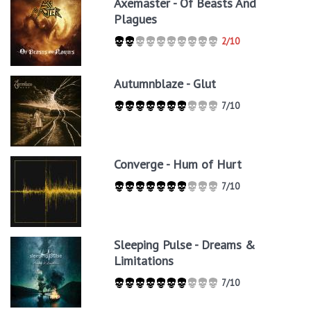
Axemaster - Of Beasts And
Plagues
2/10
Autumnblaze - Glut
7/10
Converge - Hum of Hurt
7/10
Sleeping Pulse - Dreams &
Limitations
7/10