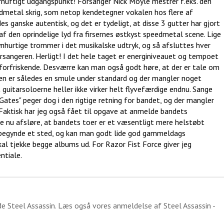
ornuftigt udgangspunkt! Forsanger Nick Moyle mestrer f.eks. den
edmetal skrig, som netop kendetegner vokalen hos flere af
s ganske autentisk, og det er tydeligt, at disse 3 gutter har gjort
f den oprindelige lyd fra firsernes østkyst speedmetal scene. Lige
lynhurtige trommer i det musikalske udtryk, og så afsluttes hver
orsangeren. Herligt! I det hele taget er energiniveauet og tempoet
t forfriskende. Desværre kan man også godt høre, at der er tale om
nen er således en smule under standard og der mangler noget
 guitarsoloerne heller ikke virker helt flyvefærdige endnu. Sange
tes" peger dog i den rigtige retning for bandet, og der mangler
. Faktisk har jeg også fået til opgave at anmelde bandets
 nu afsløre, at bandets toer er et væsentligt mere helstøbt
d begynde et sted, og kan man godt lide god gammeldags
kal tjekke begge albums ud. For Razor Fist Force giver jeg
ntiale.
ide
Steel Assassin
. Læs også vores anmeldelse af
Steel Assassin -