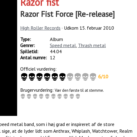
Razor fist
Razor Fist Force [Re-release]
High Roller Records
· Udkom
15. februar 2010
Type:
Album
Genrer:
Speed metal
,
Thrash metal
Spilletid:
44.04
Antal numre:
12
Officiel vurdering:
6
/
10
Brugervurdering:
Vær den første til at stemme.
peed metal band, som i høj grad er inspireret af de store
l sige, at de lyder lidt som Anthrax, Whiplash, Watchtower, Realm