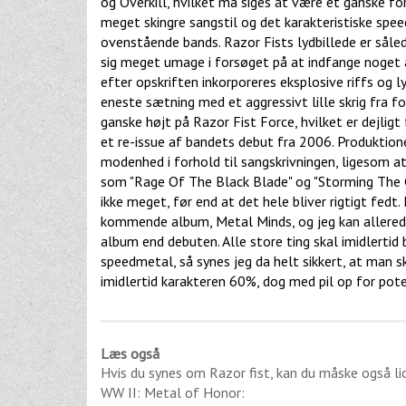
og Overkill, hvilket må siges at være et ganske f
meget skingre sangstil og det karakteristiske spe
ovenstående bands. Razor Fists lydbillede er sålede
sig meget umage i forsøget på at indfange noget a
efter opskriften inkorporeres eksplosive riffs og 
eneste sætning med et aggressivt lille skrig fra f
ganske højt på Razor Fist Force, hvilket er dejlig
et re-issue af bandets debut fra 2006. Produktio
modenhed i forhold til sangskrivningen, ligesom at
som "Rage Of The Black Blade" og "Storming The Ga
ikke meget, før end at det hele bliver rigtigt fedt
kommende album, Metal Minds, og jeg kan allerede
album end debuten. Alle store ting skal imidlerti
speedmetal, så synes jeg da helt sikkert, at man s
imidlertid karakteren 60%, dog med pil op for pote
Læs også
Hvis du synes om
Razor fist
, kan du måske også l
WW II: Metal of Honor
: