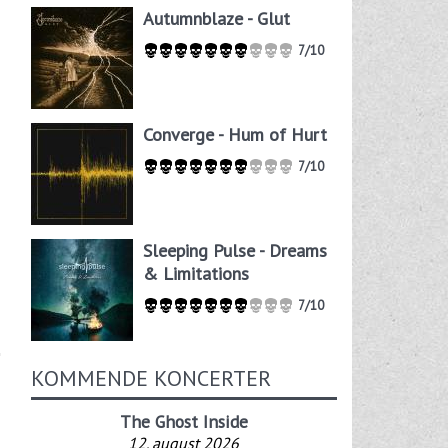
Autumnblaze - Glut
7/10
Converge - Hum of Hurt
7/10
Sleeping Pulse - Dreams
& Limitations
7/10
KOMMENDE KONCERTER
The Ghost Inside
12. august 2026