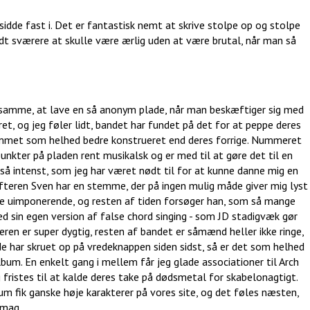
 sidde fast i. Det er fantastisk nemt at skrive stolpe op og stolpe
dt sværere at skulle være ærlig uden at være brutal, når man så
å samme, at lave en så anonym plade, når man beskæftiger sig med
t, og jeg føler lidt, bandet har fundet på det for at peppe deres
ummet som helhed bedre konstrueret end deres forrige. Nummeret
punkter på pladen rent musikalsk og er med til at gøre det til en
så intenst, som jeg har været nødt til for at kunne danne mig en
fteren Sven har en stemme, der på ingen mulig måde giver mig lyst
ste uimponerende, og resten af tiden forsøger han, som så mange
d sin egen version af false chord singing - som JD stadigvæk gør
ren er super dygtig, resten af bandet er såmænd heller ikke ringe,
e har skruet op på vredeknappen siden sidst, så er det som helhed
bum. En enkelt gang i mellem får jeg glade associationer til Arch
g fristes til at kalde deres take på dødsmetal for skabelonagtigt.
lbum fik ganske høje karakterer på vores site, og det føles næsten,
smag.