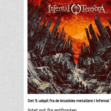
Det 9. udspil fra de kroatiske metallere i Infern
Intet nyt fra østfronten