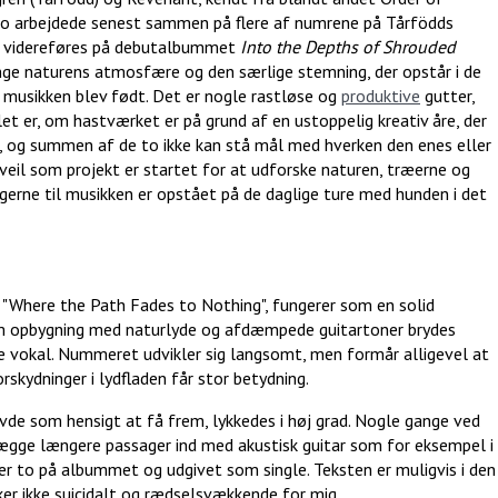
 to arbejdede senest sammen på flere af numrene på Tårfödds
 videreføres på debutalbummet
Into the Depths of Shrouded
nge naturens atmosfære og den særlige stemning, der opstår i de
 musikken blev født. Det er nogle rastløse og
produktive
gutter,
t er, om hastværket er på grund af en ustoppelig kreativ åre, der
r, og summen af de to ikke kan stå mål med hverken den enes eller
veil som projekt er startet for at udforske naturen, træerne og
rne til musikken er opstået på de daglige ture med hunden i det
 "Where the Path Fades to Nothing", fungerer som en solid
gsom opbygning med naturlyde og afdæmpede guitartoner brydes
e vokal. Nummeret udvikler sig langsomt, men formår alligevel at
skydninger i lydfladen får stor betydning.
de som hensigt at få frem, lykkedes i høj grad. Nogle gange ved
 lægge længere passager ind med akustisk guitar som for eksempel i
r to på albummet og udgivet som single. Teksten er muligvis i den
ker ikke suicidalt og rædselsvækkende for mig.