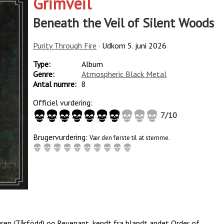
Grimveil
Beneath the Veil of Silent Woods
Purity Through Fire
· Udkom
5. juni 2026
Type:
Album
Genre:
Atmospheric Black Metal
Antal numre:
8
Officiel vurdering:
7
/
10
Brugervurdering:
Vær den første til at stemme.
ren (Tårfödd) og Revenant, kendt fra blandt andet Order of