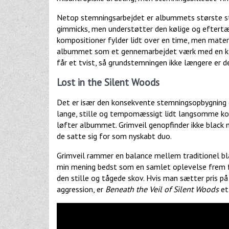
Netop stemningsarbejdet er albummets største styr
gimmicks, men understøtter den kølige og efter
kompositioner fylder lidt over en time, men mater
albummet som et gennemarbejdet værk med en klar
får et tvist, så grundstemningen ikke længere er 
Lost in the Silent Woods
Det er især den konsekvente stemningsopbygning
lange, stille og tempomæssigt lidt langsomme ko
løfter albummet. Grimveil genopfinder ikke black
de satte sig for som nyskabt duo.
Grimveil rammer en balance mellem traditionel b
min mening bedst som en samlet oplevelse frem f
den stille og tågede skov. Hvis man sætter pris
aggression, er
Beneath the Veil of Silent Woods
et