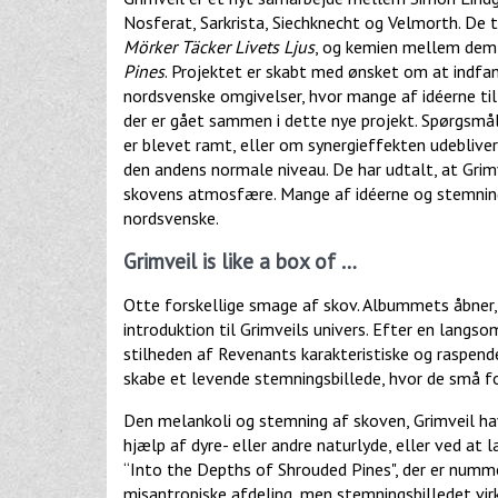
Nosferat, Sarkrista, Siechknecht og Velmorth. De
Mörker Täcker Livets Ljus
, og kemien mellem dem
Pines
. Projektet er skabt med ønsket om at indfa
nordsvenske omgivelser, hvor mange af idéerne til
der er gået sammen i dette nye projekt. Spørgsmåle
er blevet ramt, eller om synergieffekten udeblive
den andens normale niveau. De har udtalt, at Grim
skovens atmosfære. Mange af idéerne og stemninge
nordsvenske.
Grimveil is like a box of …
Otte forskellige smage af skov. Albummets åbner,
introduktion til Grimveils univers. Efter en lan
stilheden af Revenants karakteristiske og raspend
skabe et levende stemningsbillede, hvor de små for
Den melankoli og stemning af skoven, Grimveil hav
hjælp af dyre- eller andre naturlyde, eller ved at
“Into the Depths of Shrouded Pines", der er numme
misantropiske afdeling, men stemningsbilledet vir