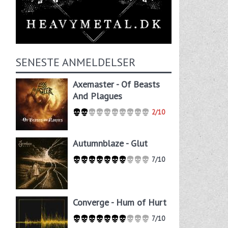
SENESTE ANMELDELSER
Axemaster - Of Beasts
And Plagues
2/10
Autumnblaze - Glut
7/10
Converge - Hum of Hurt
7/10