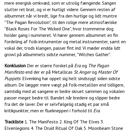
mere energisk omkvæd, som er utrolig fængende. Sangen
slutter ret brat, og vi er hurtigt videre. Gennem resten af
albummet når vi bredt, lige fra den hurtige og lidt muntre
"The Pagan Revolution", til den rolige mere atmosfæriske
"Black Roses For The Wicked One", hvor trommerne dog
holder gang i nummeret. Vi hører gennem albummet en fin
fordeling af folk-intrumenter og metal instrumenter, samt en
vokal der, trods klangen, passer fint ind. Vi møder endda lidt
growl på albummets sidste nummer, "Witches Gather".
Konklusion
Der er større forskel på
Era
og
The Pagan
Manifesto
end der er på Metallicas
St. Anger
og
Master Of
Puppets
. Elvenking har oppet sig helt sindssygt siden sidste
album. De lægger mere vægt på folk-metalllen end tidligere,
samtidig med at sangene er bedre skruet sammen og vokalen
passer meget bedre til. Bandet når bredere og slipper bedre
fra det de laver. Der er selvfølgelig stadig et par små
kritikpunkter, men er flueknepperi i forhold til
Era
.
Trackliste
1. The Manifesto 2. King Of The Elves 3.
Elvenlegions 4. The Druid Ritual Of Oak 5. Moonbeam Stone