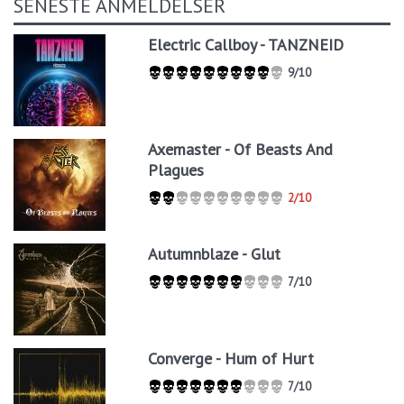
SENESTE ANMELDELSER
Electric Callboy - TANZNEID
9/10
Axemaster - Of Beasts And
Plagues
2/10
Autumnblaze - Glut
7/10
Converge - Hum of Hurt
7/10