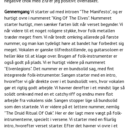
negative chok med
Era
er jeg positivt overrasket.
Gennemgang
Vi starter ud med introen "The Manifesto", og er
hurtigt ovre i nummeret "King Of The Elves". Nummeret
starter hurtigt, men sænker farten lidt når verset begynder. Vi
når videre til et noget roligere stykke, hvor folk metallen
træder meget frem. Vi når bredt omkring allerede på første
nummer, og man kan tydeligt høre at bandet har forbedret sig
meget. Vokalen er ganske tilfredsstillende, og guitarsoloen er
heller ikke til at klage over. Brugen af folk-instrumenter er
også godt på plads. Vi er hurtigt videre på nummeret
"Elvenlegions". Det nummer er en bundsolid sag, med fint
integrerede folk-intrumenter. Sangen starter med en intro,
hvorefter vi går direkte over i et bundsolidt vers, hvor vokalen
gør et rigtig godt arbejde. Vi havner derefter i et mindst lige så
solidt omkvæd med en et catchy riff og endnu mere flot
arbejde fra vokalens side. Sangen stopper lige så bundsolid
som den startede. Vi er videre på et lettere nummer, nemlig
"The Druid Ritual Of Oak". Her er der lagt mere vægt på folk-
intrumenterne, specielt i versene. Vi starter med en filurlig
intro, hvorefter verset starter. Efter det havner vi ovre i et