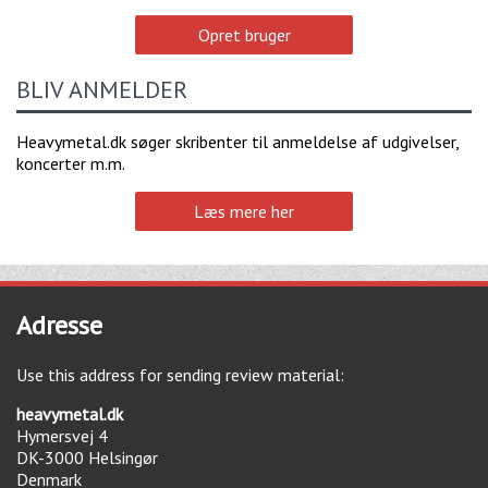
Opret bruger
BLIV ANMELDER
Heavymetal.dk søger skribenter til anmeldelse af udgivelser,
koncerter m.m.
Læs mere her
Adresse
Use this address for sending review material:
heavymetal.dk
Hymersvej 4
DK-3000
Helsingør
Denmark